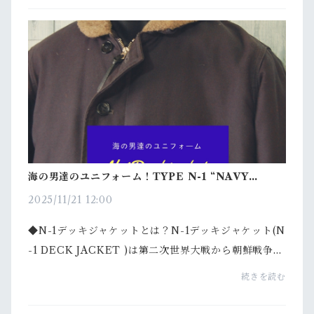
海の男達のユニフォーム！TYPE N-1 “NAVY
DEPARTMENT”
2025/11/21 12:00
◆N-1デッキジャケットとは？N-1デッキジャケット(N
-1 DECK JACKET )は第二次世界大戦から朝鮮戦争に
かけてアメリカ海軍の艦艇乗員が艦上防寒着として着
続きを読む
用するために作られ、1944年にアメリカ海軍に正式採
用されま...