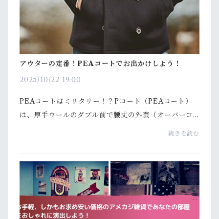
アウターの定番！PEAコートでお出かけしよう！
2025/10/22 19:00
PEAコートはミリタリー！？Pコート（PEAコート）
は、厚手ウールのダブル前で腰丈の外套（オーバーコ
ート）です。 19世紀末からイギリス海軍が艦上用の軍
続きを読む
服として着用していた他、漁師たちの間でも着用され
ていま...