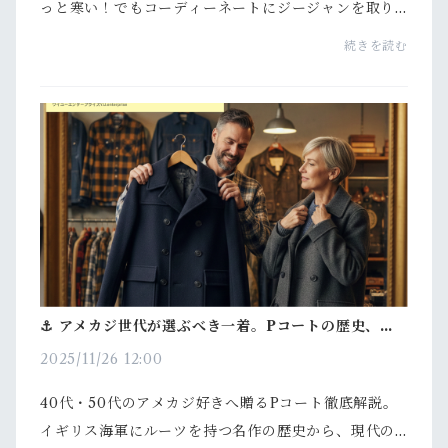
っと寒い！でもコーディーネートにジージャンを取り
入れたいのがアメカジマンです。そんな時はジージャ
続きを読む
ンを「インナー」として活用しましょう！ここではジ
ージ...
⚓ アメカジ世代が選ぶべき一着。Pコートの歴史、着
こなし、名品古着の選び方
2025/11/26 12:00
40代・50代のアメカジ好きへ贈るPコート徹底解説。
イギリス海軍にルーツを持つ名作の歴史から、現代の