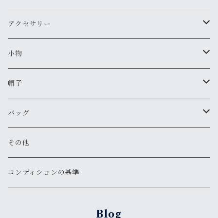
新品
新品
古着
古着
新品
スタジアムジャンバー
Tシャツ・カットソー（長袖・７分）
ミリタリー・カーゴパンツ
スニーカー
アクセサリー
新品
新品
古着
古着
新品
新品
ワークジャケット
ポロシャツ
チノパン
ブーツ
ネックレス
小物
新品
古着
古着
古着
新品
古着
古着
コート
シャツ（半袖）
ショートパンツ
サンダル
ブレスレット
財布
帽子
新品
古着
新品
新品
古着
古着
古着
新品
新品
マウンテンパーカー
シャツ（長袖）
オーバーオール
長靴・レインシューズ
バングル・リストバンド
キーケース
キャップ
バッグ
新品
新品
新品
古着
古着
古着
古着
古着
その他
パーカー
その他
その他
ピアス
手袋
ハット
ショルダー
その他
新品
新品
新品
新品
古着
古着
古着
新品
新品
新品
ナイロンジャケット
スウェット
リング
ベルト
ニットキャップ・ビーニー
トート
コンディションの基準
新品
新品
古着
古着
古着
新品
新品
新品
古着
ジャージ
その他
マフラー
ハンチング・ベレー
ボストン
Blog