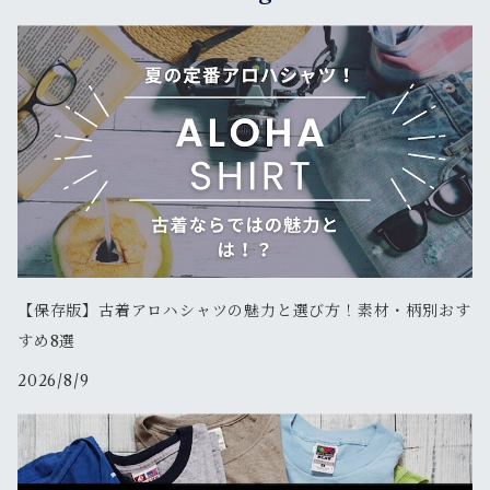
新品
古着
新品
新品
ベスト
サングラス
キャスケット
リュックサック・バックパック
古着
古着
その他
ソックス
その他
ウェストポーチ
新品
新品
その他
ボディバッグ
新品
メッセンジャー
その他
【保存版】古着アロハシャツの魅力と選び方！素材・柄別おす
すめ8選
古着
2026/8/9
新品