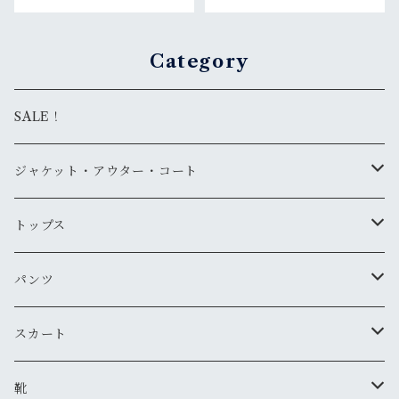
Category
SALE！
ジャケット・アウター・コート
デニムジャケット
トップス
古着
レザージャケット
ニット・セーター
パンツ
新品
古着
古着
ミリタリージャケット
カーディガン
デニム・ジーンズ
スカート
新品
新品
古着
古着
ダウンジャケット
Tシャツ・カットソー（半袖・袖無し）
ワークパンツ
古着
靴