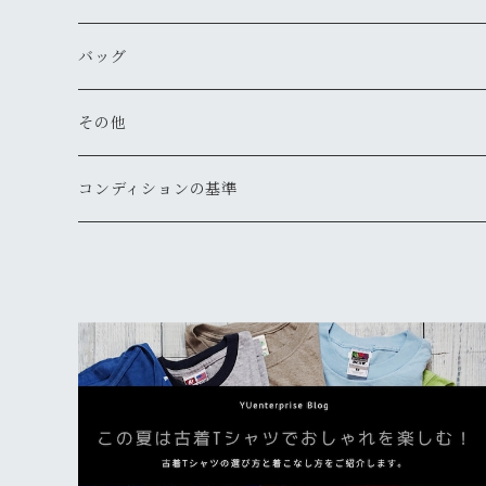
新品
古着
新品
新品
古着
古着
古着
新品
新品
マウンテンパーカー
シャツ（長袖）
オーバーオール
長靴・レインシューズ
バングル・リストバンド
キーケース
キャップ
バッグ
新品
新品
新品
古着
古着
古着
古着
古着
その他
パーカー
その他
その他
ピアス
手袋
ハット
ショルダー
その他
新品
新品
新品
新品
古着
古着
古着
新品
新品
新品
ナイロンジャケット
スウェット
リング
ベルト
ニットキャップ・ビーニー
トート
コンディションの基準
新品
新品
古着
古着
古着
新品
新品
新品
古着
ジャージ
その他
マフラー
ハンチング・ベレー
ボストン
新品
古着
新品
新品
ベスト
サングラス
キャスケット
リュックサック・バックパック
古着
古着
その他
ソックス
その他
ウェストポーチ
新品
新品
その他
ボディバッグ