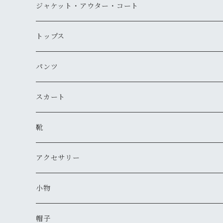
ジャケット・アウター・コート
デニムジャケット
トップス
古着
レザージャケット
ニット・セーター
パンツ
新品
古着
古着
ミリタリージャケット
カーディガン
デニム・ジーンズ
スカート
新品
新品
古着
古着
ダウンジャケット
Tシャツ・カットソー（半袖・袖無し）
ワークパンツ
古着
靴
新品
新品
古着
古着
新品
スタジアムジャンバー
Tシャツ・カットソー（長袖・７分）
ミリタリー・カーゴパンツ
スニーカー
アクセサリー
新品
新品
古着
古着
新品
新品
ワークジャケット
ポロシャツ
チノパン
ブーツ
ネックレス
小物
新品
古着
古着
古着
新品
古着
古着
コート
シャツ（半袖）
ショートパンツ
サンダル
ブレスレット
財布
帽子