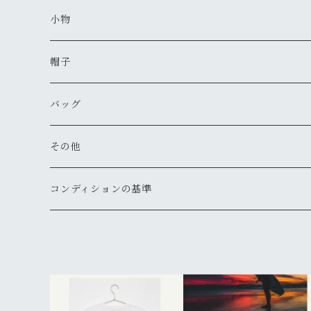
新品
新品
古着
古着
新品
新品
ワークジャケット
ポロシャツ
チノパン
ブーツ
ネックレス
小物
新品
古着
古着
古着
新品
古着
古着
コート
シャツ（半袖）
ショートパンツ
サンダル
ブレスレット
財布
帽子
新品
古着
新品
新品
古着
古着
古着
新品
新品
マウンテンパーカー
シャツ（長袖）
オーバーオール
長靴・レインシューズ
バングル・リストバンド
キーケース
キャップ
バッグ
新品
新品
新品
古着
古着
古着
古着
古着
その他
パーカー
その他
その他
ピアス
手袋
ハット
ショルダー
その他
新品
新品
新品
新品
古着
古着
古着
新品
新品
新品
ナイロンジャケット
スウェット
リング
ベルト
ニットキャップ・ビーニー
トート
コンディションの基準
新品
新品
古着
古着
古着
新品
新品
新品
古着
ジャージ
その他
マフラー
ハンチング・ベレー
ボストン
新品
古着
新品
新品
ベスト
サングラス
キャスケット
リュックサック・バックパック
古着