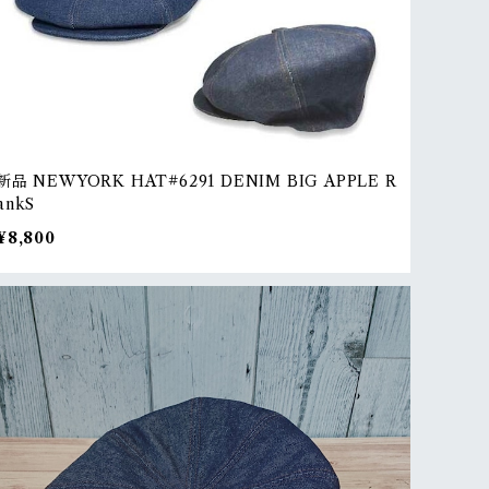
新品 NEWYORK HAT#6291 DENIM BIG APPLE R
ankS
¥8,800