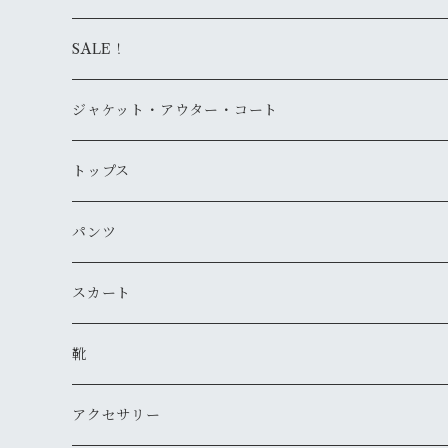
SALE！
ジャケット・アウター・コート
デニムジャケット
トップス
古着
レザージャケット
ニット・セーター
パンツ
新品
古着
古着
ミリタリージャケット
カーディガン
デニム・ジーンズ
スカート
新品
新品
古着
古着
ダウンジャケット
Tシャツ・カットソー（半袖・袖無し）
ワークパンツ
古着
靴
新品
新品
古着
古着
新品
スタジアムジャンバー
Tシャツ・カットソー（長袖・７分）
ミリタリー・カーゴパンツ
スニーカー
アクセサリー