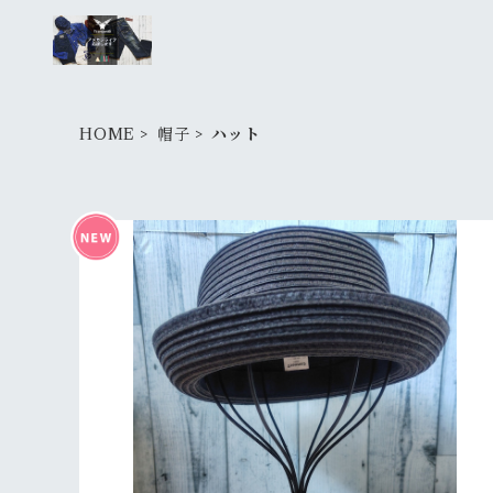
HOME
帽子
ハット