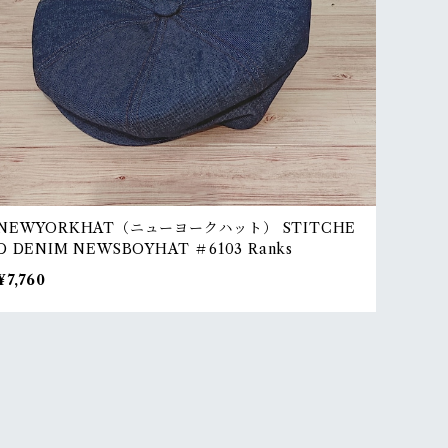
NEWYORKHAT（ニューヨークハット） STITCHE
D DENIM NEWSBOYHAT ＃6103 Ranks
¥7,760