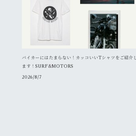
古着
その他
ソックス
その他
ウェストポーチ
新品
新品
その他
ボディバッグ
新品
メッセンジャー
その他
バイカーにはたまらない！カッコいいTシャツをご紹介
ます！SURF&MOTORS
古着
2026/8/7
新品