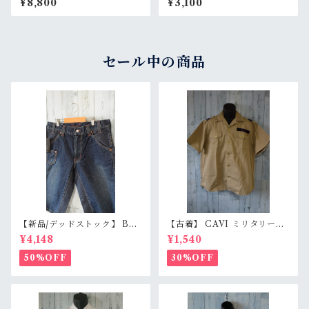
¥8,800
¥3,100
S
セール中の商品
【新品/デッドストック】 BL
【古着】 CAVI ミリタリー風
UE WAY ブルーウェイ 日本製
半袖シャツ XL（身幅63cm）
¥4,148
¥1,540
デニムショートパンツ S/M/L
ベージュ 金ボタン 80s ロック
（M1431-50） 膝下丈 職人加
エポレット オーバーサイズ Ra
50%OFF
30%OFF
工 アメカジ RankS
nkB