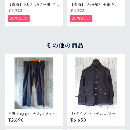
【古着】 RED KAP 半袖 ワー
【古着】 USA輸入 半袖 ワー
クシャツ M〜L相当（身幅55c
クシャツ L（身幅59.5cm）
¥2,772
¥2,772
m） 刺しゅう入り 企業ロゴ レ
ベージュグレー スナップボタ
ッドキャップ アジ感有 RankC
ン 薄手 アメカジ RankB
30%OFF
30%OFF
その他の商品
古着 Hagger チノ/スラック
USタイプ 40’sデニム ワーク
ス サイズ38×30 ネイビー系 R
ユニフォーム RankS
¥2,690
¥6,650
ankB