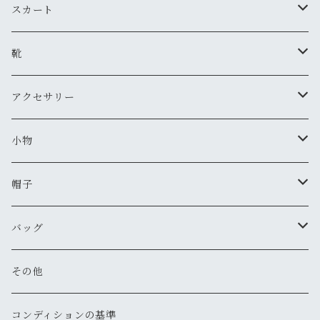
新品
古着
古着
ミリタリージャケット
カーディガン
デニム・ジーンズ
スカート
新品
新品
古着
古着
ダウンジャケット
Tシャツ・カットソー（半袖・袖無し）
ワークパンツ
古着
靴
新品
新品
古着
古着
新品
スタジアムジャンバー
Tシャツ・カットソー（長袖・７分）
ミリタリー・カーゴパンツ
スニーカー
アクセサリー
新品
新品
古着
古着
新品
新品
ワークジャケット
ポロシャツ
チノパン
ブーツ
ネックレス
小物
新品
古着
古着
古着
新品
古着
古着
コート
シャツ（半袖）
ショートパンツ
サンダル
ブレスレット
財布
帽子
新品
古着
新品
新品
古着
古着
古着
新品
新品
マウンテンパーカー
シャツ（長袖）
オーバーオール
長靴・レインシューズ
バングル・リストバンド
キーケース
キャップ
バッグ
新品
新品
新品
古着
古着
古着
古着
古着
その他
パーカー
その他
その他
ピアス
手袋
ハット
ショルダー
その他
新品
新品
新品
新品
古着
古着
古着
新品
新品
新品
ナイロンジャケット
スウェット
リング
ベルト
ニットキャップ・ビーニー
トート
コンディションの基準