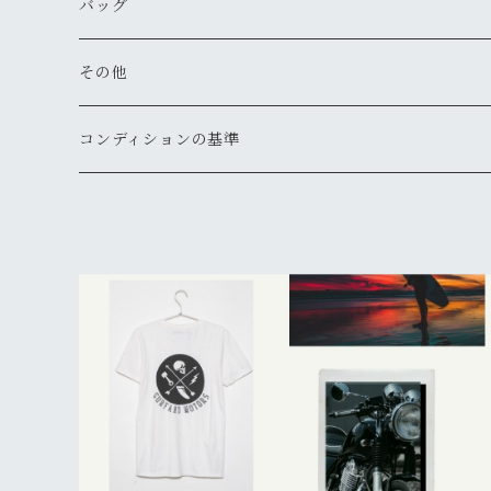
古着
古着
古着
新品
新品
マウンテンパーカー
シャツ（長袖）
オーバーオール
長靴・レインシューズ
バングル・リストバンド
キーケース
キャップ
バッグ
新品
新品
新品
古着
古着
古着
古着
古着
その他
パーカー
その他
その他
ピアス
手袋
ハット
ショルダー
その他
新品
新品
新品
新品
古着
古着
古着
新品
新品
新品
ナイロンジャケット
スウェット
リング
ベルト
ニットキャップ・ビーニー
トート
コンディションの基準
新品
新品
古着
古着
古着
新品
新品
新品
古着
ジャージ
その他
マフラー
ハンチング・ベレー
ボストン
新品
古着
新品
新品
ベスト
サングラス
キャスケット
リュックサック・バックパック
古着
古着
その他
ソックス
その他
ウェストポーチ
新品
新品
その他
ボディバッグ
新品
メッセンジャー