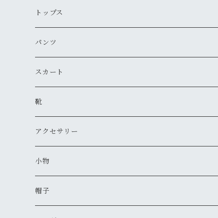
デニムジャケット
トップス
古着
レザージャケット
ニット・セーター
パンツ
新品
古着
古着
ミリタリージャケット
カーディガン
デニム・ジーンズ
スカート
新品
新品
古着
古着
ダウンジャケット
Tシャツ・カットソー（半袖・袖無し）
ワークパンツ
古着
靴
新品
新品
古着
古着
新品
スタジアムジャンバー
Tシャツ・カットソー（長袖・７分）
ミリタリー・カーゴパンツ
スニーカー
アクセサリー
新品
新品
古着
古着
新品
新品
ワークジャケット
ポロシャツ
チノパン
ブーツ
ネックレス
小物
新品
古着
古着
古着
新品
古着
古着
コート
シャツ（半袖）
ショートパンツ
サンダル
ブレスレット
財布
帽子
新品
古着
新品
新品