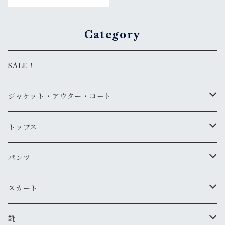
Category
SALE！
ジャケット・アウター・コート
デニムジャケット
トップス
古着
レザージャケット
ニット・セーター
パンツ
新品
古着
古着
ミリタリージャケット
カーディガン
デニム・ジーンズ
スカート
新品
新品
古着
古着
ダウンジャケット
Tシャツ・カットソー（半袖・袖無し）
ワークパンツ
古着
靴