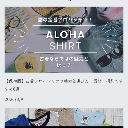
新品
古着
新品
新品
ベスト
サングラス
キャスケット
リュックサック・バックパック
古着
古着
その他
ソックス
その他
ウェストポーチ
新品
新品
その他
ボディバッグ
新品
メッセンジャー
その他
【保存版】古着アロハシャツの魅力と選び方！素材・柄別おす
すめ8選
古着
2026/8/9
新品