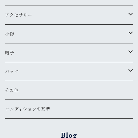
新品
新品
古着
古着
新品
スタジアムジャンバー
Tシャツ・カットソー（長袖・７分）
ミリタリー・カーゴパンツ
スニーカー
アクセサリー
新品
新品
古着
古着
新品
新品
ワークジャケット
ポロシャツ
チノパン
ブーツ
ネックレス
小物
新品
古着
古着
古着
新品
古着
古着
コート
シャツ（半袖）
ショートパンツ
サンダル
ブレスレット
財布
帽子
新品
古着
新品
新品
古着
古着
古着
新品
新品
マウンテンパーカー
シャツ（長袖）
オーバーオール
長靴・レインシューズ
バングル・リストバンド
キーケース
キャップ
バッグ
新品
新品
新品
古着
古着
古着
古着
古着
その他
パーカー
その他
その他
ピアス
手袋
ハット
ショルダー
その他
新品
新品
新品
新品
古着
古着
古着
新品
新品
新品
ナイロンジャケット
スウェット
リング
ベルト
ニットキャップ・ビーニー
トート
コンディションの基準
新品
新品
古着
古着
古着
新品
新品
新品
古着
ジャージ
その他
マフラー
ハンチング・ベレー
ボストン
Blog