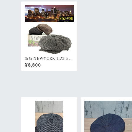
新品 NEWYORK HAT＃9
030 TWEED NEWSBOY
¥8,800
RankS