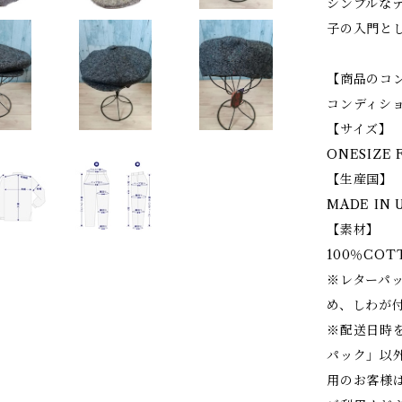
シンプルな
子の入門と
【商品のコ
コンディシ
【サイズ】
ONESIZE 
【生産国】
MADE IN U
【素材】
100％COT
※レターパ
め、しわが
※配送日時
パック」以
用のお客様