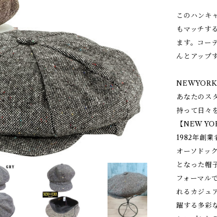
このハンキ
もマッチす
ます。コー
んとアップ
NEWYORK
あなたのス
持って日々
【NEW YO
1982年創
オーソドッ
となった帽
フォーマル
れるカジュ
躍する多彩