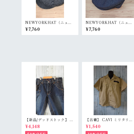
NEWYORKHAT（ニュー
NEWYORKHAT（ニュー
ヨークハット） HICKORY
ヨークハット） STITCHE
¥7,760
¥7,760
SPITFIRE Ranks
D DENIM NEWSBOYH
T ＃6103 Ranks
【新品/デッドストック】 B
【古着】 CAVI ミリタリー
LUE WAY ブルーウェイ 日
風 半袖シャツ XL（身幅63
¥4,148
¥1,540
本製 デニムショートパンツ
m） ベージュ 金ボタン 80
S/M/L（M1431-50） 膝下
ロック エポレット オーバー