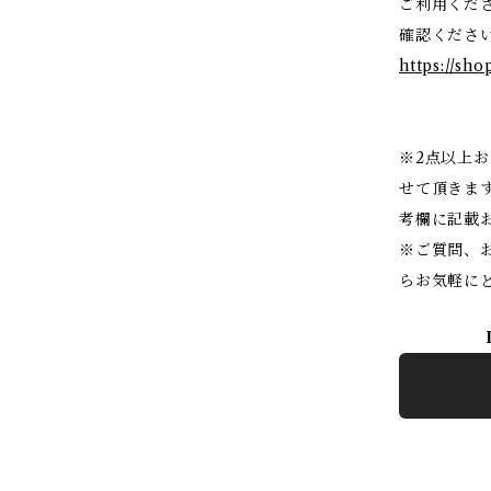
ご利用くだ
確認くださ
https://sho
※2点以上
せて頂きま
考欄に記載
※ご質問、
らお気軽に