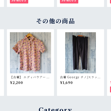
30%OFF
30%OFF
イズ RankB
テージ RankC
その他の商品
R
【古着】 エディバウアー レ
古着 George チノ/スラック
M
ーヨン シルク 半袖シャツ P
ス サイズ36×30 ブラック系
¥2,200
¥1,690
/
S（レディースXS〜S相当）
RankB
n
花柄 チェック柄 高級素材 E
ddie Bauer RankB
Category