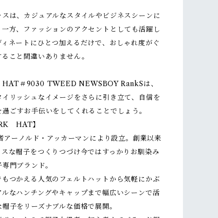
ャスは、カジュアルなスタイルやビジネスシーンに
る一方、ファッションのアクセントとしても活躍し
ディネートにひとつ加えるだけで、おしゃれ度がぐ
すること間違いありません。
 HAT＃9030 TWEED NEWSBOY RankSは、
タイリッシュなイメージをさらに引き立て、自信を
を過ごすお手伝いをしてくれることでしょう。
RK HAT】
業者アーノルド・アッカーマンにより設立。創業以来
クスな帽子をつくりつづけ今ではすっかりお馴染み
子専門ブランド。
でもつかえる人気のフェルトハットから気軽にかぶ
アルなハンチングやキャップまで幅広いシーンで活
な帽子をリーズナブルな価格で展開。