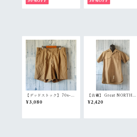
50%OFF
30%OFF
丈 職人加工 アメカジ RankS
サイズ RankB
【デッドストック】 70s-80
【古着】 Great NORTHE
s スウェーデン軍 実物 ショ
N 半袖 ミリタリーシャツ 
¥3,080
¥2,420
ートパンツ 44/46展開（W7
オープンカラー 開襟 カーキ
6/W84） ユーロミリタリー
緑系 アジ感有 雰囲気系 Ra
膝上丈 ショーツ 本物 RankS
kC