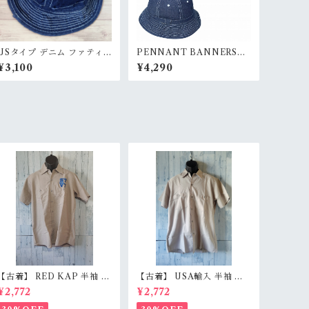
USタイプ デニム ファティ
PENNANT BANNERS
ーグハット RankS
（ペナントバナーズ）U.S.
¥3,100
¥4,290
ARMY M-37 デニムハット
風メンズメトロハット・ブ
ッシュハットRankS
【古着】 RED KAP 半袖 ワ
【古着】 USA輸入 半袖 ワ
ークシャツ M〜L相当（身
ークシャツ L（身幅59.5c
¥2,772
¥2,772
幅55cm） 刺しゅう入り 企
m） ベージュグレー スナッ
業ロゴ レッドキャップ アジ
プボタン 薄手 アメカジ Ran