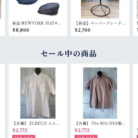
新品 NEWYORK HAT#62
【新品】ペーパーブレード
91 DENIM BIG APPLE R
ポークパイハット RAnkS
¥8,800
¥2,700
A
ankS
セール中の商品
【古着】 ELBECO エルベ
【古着】 70s-80s USA製
c
コ 半袖 ワークシャツ L（身
RED KAP 半袖 ワークシャ
¥2,772
¥2,772
s
幅63.5cm） ホワイト 白 ビ
ツ L（身幅62cm） チャコ
ッグシルエット オーバーサ
ール レッドキャップ ヴィン