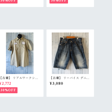
30%OFF
30%OFF
感有 RankC
kB
【古着】 リアルワークシャ
【古着】 リーバイス デニム
ツ 半袖 L グレー ビッグシル
ショートパンツ W30（実寸
¥2,772
¥3,080
エット ワーク感 オイル汚
ウエスト81cm） 濃紺 イン
れ・アジ感有り 雰囲気抜群
ディゴ ハーフパンツ 膝丈 L
30%OFF
RankD
evi's RankB