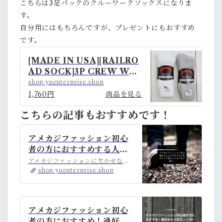
こちらは3足パックのクルーワークソックスになりま
す。
自分用にはもちろんですが、プレゼントにもおすすめ
です。
[MADE IN USA][RAILRO
AD SOCK]3P CREW WO
RK SOCKS RankS | アメカ
shop.yuenterprise.shop
ジ古着ファッション販売YUエ
1,760円
商品を見る
ンタープライズBASE店 po
こちらの記事もおすすめです！
wered by BASE
アメカジファッション初心
者の方におすすめする人気
ブランド別スニーカーのご
アメカジファッションに欠かせないアイテム『スニーカー』。中には特定のブランドを集めるコレクターがいるほど、人気の高いアイテムです。『これからアメカジを始めた...
紹介。 | アメカジ古着ファ
shop.yuenterprise.shop
ッション販売YUエンタープ
ライズBASE店 powered
by BASE
アメカジファッション初心
者の方におすすめ！通好み