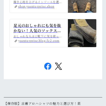
インソール！インソールの
履き心地を上げるインソールを選びましょう。ここではワークブーツの弱点である、衝撃吸収やムレ、臭い防止に役立つおすすめインソールをご紹介します。インソールで履...
選び方もご紹介します。 |
shop.yuenterprise.shop
アメカジ古着ファッション
販売YUエンタープライズB
ASE店 powered by BA
足元のおしゃれにも気を抜
SE
かない！人気のソックスブ
ランド5選
おしゃれな人ほど靴下に気を使っています。カラーやデザインはもちろんのこと、素材や履き心地などで良い靴下を選んでいます。いつもは3足で1000円の靴下など、あまり見えないので気をつかってないという方も多いのではないでしょうか。普段はともかく、ちょっとした場に出る際には足元のおしゃれも気になりますよね。ここではおしゃれな靴下の簡単な選び方や、比較的お求め安い価格…
yuenterprise.blog.fc2.com
【保存版】古着アロハシャツの魅力と選び方！素