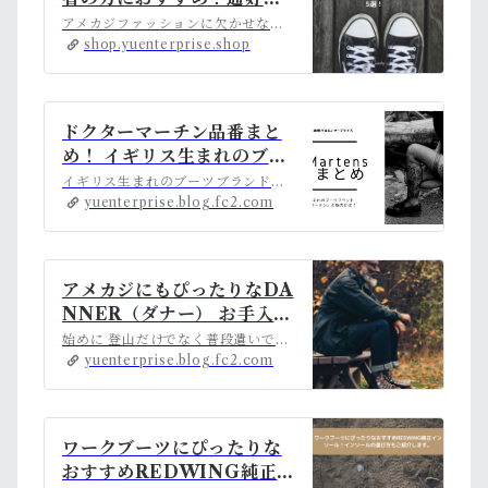
の人気スニーカー5選！ | ア
アメカジファッションに欠かせないアイテム『スニーカー』。中には特定のブランドを集めるコレクターがいるほど、人気の高いアイテムです。『これからアメカジを始めた...
メカジ古着ファッション販
shop.yuenterprise.shop
売YUエンタープライズBA
SE店 powered by BAS
E
ドクターマーチン品番まと
め！ イギリス生まれのブー
ツブランド「ドクターマー
イギリス生まれのブーツブランド「ドクターマーチン」。ドクターマーチンはもともとワークブーツでしたが、アーティストや若者たちに支持されたことから、今ではファッションアイテムに昇華しています。REDWINGと比べると、品番が少ないのですが、同一品番でも種類が多いため、結構ややこしい。ここではドクターマーチンの品番、各モデルの特徴をまとめました。 …
チン」の魅力とは？
yuenterprise.blog.fc2.com
アメカジにもぴったりなDA
NNER（ダナー） お手入れ
方法から着こなし例までを
始めに 登山だけでなく普段遣いでも人気のブーツ、ダナーライト。ここではダナーライトのメンテナンス方法や気になるサイズ感、さらに着こなし方までご紹介します。ダナーライトの購入を検討されている方は必見ですよ。 アメカジにもぴったりなDANNER（ダナー） 登山用のブーツから、軍隊で使用するブーツまで、ヘビーデューティーな物を作成しているブランドであ…
ご紹介！
yuenterprise.blog.fc2.com
ワークブーツにぴったりな
おすすめREDWING純正