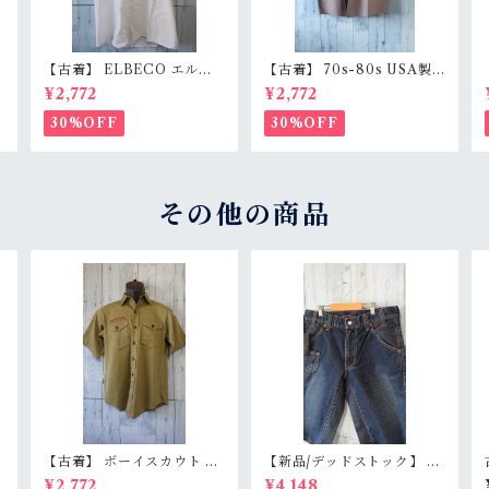
【古着】 ELBECO エルベ
【古着】 70s-80s USA製
c
コ 半袖 ワークシャツ L（身
RED KAP 半袖 ワークシャ
¥2,772
¥2,772
s
幅63.5cm） ホワイト 白 ビ
ツ L（身幅62cm） チャコ
ッグシルエット オーバーサ
ール レッドキャップ ヴィン
30%OFF
30%OFF
イズ RankB
テージ RankC
その他の商品
T
【古着】 ボーイスカウト シ
【新品/デッドストック】 B
サ
ャツ 半袖 ユースXL相当
LUE WAY ブルーウェイ 日
¥2,772
¥4,148