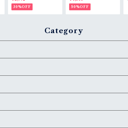
（メンズS〜M/レディース
本製 デニムショートパンツ
L〜XL） ベージュ BSA 定
S/M/L（M1431-50） 膝下
30%OFF
50%OFF
番色 RankB
丈 職人加工 アメカジ RankS
Category