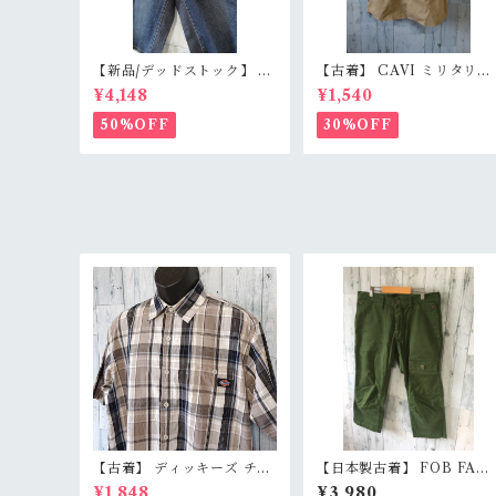
【新品/デッドストック】 B
【古着】 CAVI ミリタリー
LUE WAY ブルーウェイ 日
風 半袖シャツ XL（身幅63
¥4,148
¥1,540
本製 デニムショートパンツ
m） ベージュ 金ボタン 80
S/M/L（M1431-50） 膝下
ロック エポレット オーバー
50%OFF
30%OFF
丈 職人加工 アメカジ RankS
サイズ RankB
【古着】 ディッキーズ チェ
【日本製古着】 FOB FAC
ックシャツ 半袖 メンズ L グ
ORY クロップドパンツ M
¥1,848
¥3,980