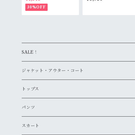
レー カーキ ベージュ アース
イズ グリーン テーパード 8
カラー コットン100% Rank
分丈 ミリタリー風 ストレッ
30%OFF
B
チパンツ 岡山デニムブラン
ド RankB
SALE！
ジャケット・アウター・コート
デニムジャケット
トップス
古着
レザージャケット
ニット・セーター
パンツ
新品
古着
古着
ミリタリージャケット
カーディガン
デニム・ジーンズ
スカート