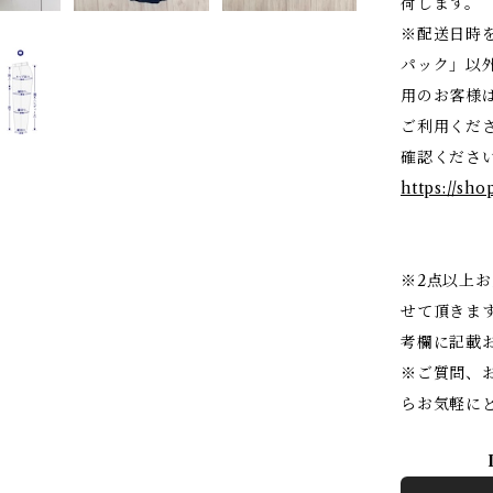
荷します。
※配送日時
パック」以
用のお客様
ご利用くだ
確認くださ
https://sho
※2点以上
せて頂きま
考欄に記載
※ご質問、
らお気軽に