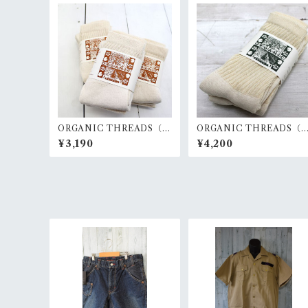
ORGANIC THREADS（オ
ORGANIC THREADS（
ーガニックスレッズ）ショ
ーガニックスレッズ）レギ
¥3,190
¥4,200
ートトップクルー3Pソック
ュラークルー3Pソックス R
ス RankS
nkS