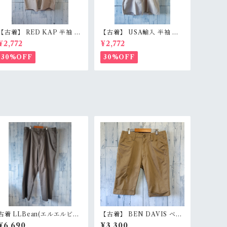
【古着】 RED KAP 半袖 ワ
【古着】 USA輸入 半袖 ワ
ークシャツ M〜L相当（身
ークシャツ L（身幅59.5c
¥2,772
¥2,772
幅55cm） 刺しゅう入り 企
m） ベージュグレー スナッ
業ロゴ レッドキャップ アジ
プボタン 薄手 アメカジ Ran
30%OFF
30%OFF
感有 RankC
kB
古着 LLBean(エルエルビー
【古着】 BEN DAVIS ベン
ン) チノ/スラックス サイズ4
デイビス ワーク ショートパ
¥6,690
¥3,300