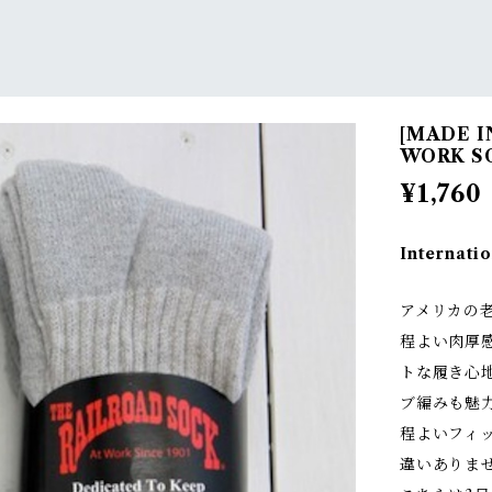
[MADE I
WORK S
¥1,760
Internatio
アメリカの
程よい肉厚
トな履き心
ブ編みも魅
程よいフィ
違いありま