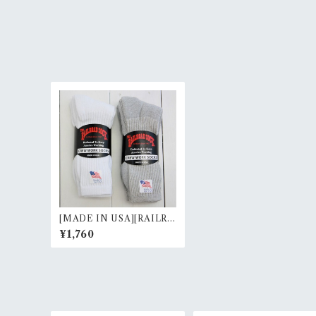
[MADE IN USA][RAILRO
AD SOCK]3P CREW WO
¥1,760
RK SOCKS RankS