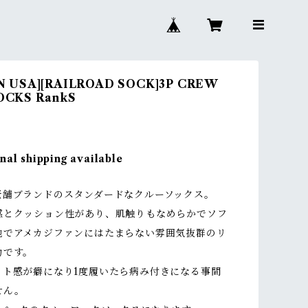
N USA][RAILROAD SOCK]3P CREW
OCKS RankS
nal shipping available
老舗ブランドのスタンダードなクルーソックス。
感とクッション性があり、肌触りもなめらかでソフ
地でアメカジファンにはたまらない雰囲気抜群のリ
力です。
ット感が癖になり1度履いたら病み付きになる事間
せん。