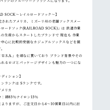
足パックのクルーワークソックスになります。
OAD SOCK〜レイルロードソック〜】
設立されたアメリカ、ミズーリ州の老舗ソックスメー
ロードソック(RAILROAD SOCK)」は 鉄道作業
スの生産からスタートしたブランドで 現在も 作業
を中心に比較的安価なカジュアルソックスなどを展
す。
N U.S.A.」を頑なに貫いており ブランド背景やその
られるロゴとパッケージデザインも魅力の一つにな
。
ンディション】
ンランクは Sランクです。
アメリカ
：綿85％ナイロン15％
によりますが、ご注文日から4～10営業日以内に出