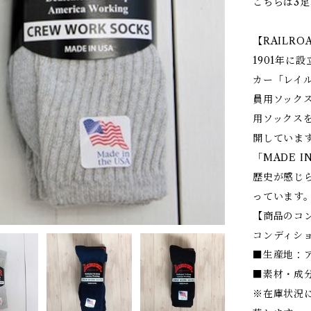
こちらは3
【RAILR
1901年に
カー「レイル
員用ソック
用ソックス
開していま
「MADE I
歴史が感じ
っています
【商品のコ
コンディショ
■生産地：
■素材・成分
※在庫状況