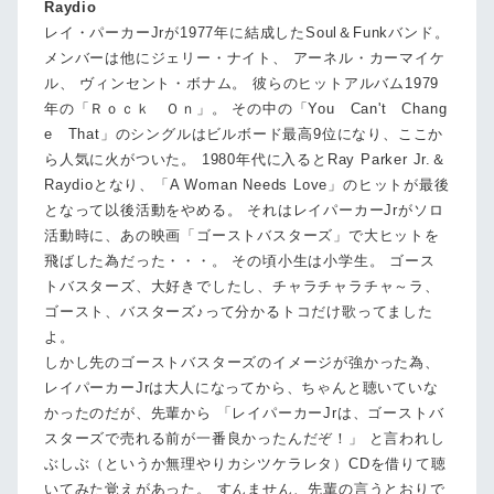
Raydio
レイ・パーカーJrが1977年に結成したSoul＆Funkバンド。
メンバーは他にジェリー・ナイト、 アーネル・カーマイケ
ル、 ヴィンセント・ボナム。 彼らのヒットアルバム1979
年の「Ｒｏｃｋ Ｏｎ」。 その中の「You Can't Chang
e That」のシングルはビルボード最高9位になり、ここか
ら人気に火がついた。 1980年代に入るとRay Parker Jr.＆
Raydioとなり、「A Woman Needs Love」のヒットが最後
となって以後活動をやめる。 それはレイパーカーJrがソロ
活動時に、あの映画「ゴーストバスターズ」で大ヒットを
飛ばした為だった・・・。 その頃小生は小学生。 ゴース
トバスターズ、大好きでしたし、チャラチャラチャ～ラ、
ゴースト、バスターズ♪って分かるトコだけ歌ってました
よ。
しかし先のゴーストバスターズのイメージが強かった為、
レイパーカーJrは大人になってから、ちゃんと聴いていな
かったのだが、先輩から 「レイパーカーJrは、ゴーストバ
スターズで売れる前が一番良かったんだぞ！」 と言われし
ぶしぶ（というか無理やりカシツケラレタ）CDを借りて聴
いてみた覚えがあった。 すんません、先輩の言うとおりで