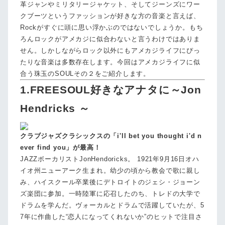
革ジャンやミリタリージャケット、そしてジーンズにワー
クブーツというファッションが好きな方の音楽と言えば、
Rockがすぐに頭に思い浮かぶのではないでしょうか。もち
ろんロックがアメカジに似合わないと言うわけではありま
せん。しかしながらロック以外にもアメカジライフにぴっ
たりな音楽は多数存在します。今回はアメカジライフに似
合う珠玉のSOULその２をご紹介します。
1.FREESOUL好きなアナタに～Jon
Hendricks ～
クラブジャズクラシックスの「i'll bet you thought i'd n
ever find you」が最高！
JAZZボーカリストJonHendoricks。 1921年9月16日オハ
イオ州ニューアーク生まれ。幼少の頃から教会で歌に親し
み、ハイスクール卒業後にデトロイトのジェシ・ジョーン
ズ楽団に参加。一時陸軍に応召したのち、トレドの大学で
ドラムを学んだ。ヴォーカルとドラムで活躍していたが、5
7年に作曲した“恋人になってくれないか”のヒットで注目さ