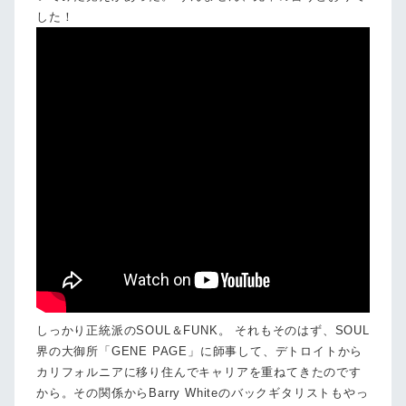
した！
しっかり正統派のSOUL＆FUNK。 それもそのはず、SOUL
界の大御所「GENE PAGE」に師事して、デトロイトから
カリフォルニアに移り住んでキャリアを重ねてきたのです
から。その関係からBarry Whiteのバックギタリストもやっ