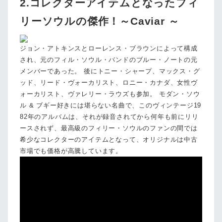
2.コレクターアイテムとなったフィ
リーソウルの傑作！～Caviar ～
ジョン・アトキンスとローレンス・ブラウンによって構成
され、元のフィル・ソウル・バンドのブルー・ノートの元
メンバーであった。 後にトニー・シャープ、マックス・グ
ッド、リード・ヴォーカリスト、ロニー・カナダ、女性ヴ
ォーカリスト、ヴァレリー・ラウズも参加。 モダン・ソウ
ル & ブギー好きには堪らない名曲で、このヴィンテージ19
82年のアルバムは、それが録音されてから何年も前にリリ
ースされず、最高級のフィリー・ソウルのファンの間では
希少なコレクターのアイテムとなって、オリジナルは中古
市場でも価格が高騰しています。