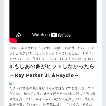
09年にCD化されているが既に廃盤。 気が付いたら、アマ
ゾンからデジタルミュージックされていました。 ＰＣＤＪ
をやっている、目指している方にはちょうどいいですね！
3.もしあの曲がヒットしなかったら
～Ray Parker Jr.＆Raydio～
たま～に音楽の知識をひけらかす嫌なヤツと思わないでく
ださい。 知っている、好きな好きだった曲に関して同じ価
値観を持っている同志？みたいな友人を探している感じで
記事を書いています。 同年代には、「うんうん、そうだ