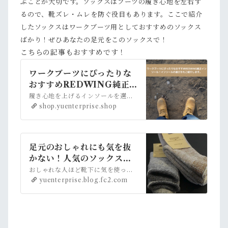
ぶことが大切です。ソックスはブーツの履き心地を左右す
るので、靴ズレ・ムレを防ぐ役目もあります。ここで紹介
したソックスはワークブーツ用としておすすめのソックス
ばかり！ぜひあなたの足元をこのソックスで！
こちらの記事もおすすめです！
ワークブーツにぴったりな
おすすめREDWING純正
インソール！インソールの
履き心地を上げるインソールを選びましょう。ここではワークブーツの弱点である、衝撃吸収やムレ、臭い防止に役立つおすすめインソールをご紹介します。インソールで履...
選び方もご紹介します。 |
shop.yuenterprise.shop
アメカジ古着ファッション
販売YUエンタープライズB
ASE店 powered by BA
足元のおしゃれにも気を抜
SE
かない！人気のソックスブ
ランド5選
おしゃれな人ほど靴下に気を使っています。カラーやデザインはもちろんのこと、素材や履き心地などで良い靴下を選んでいます。いつもは3足で1000円の靴下など、あまり見えないので気をつかってないという方も多いのではないでしょうか。普段はともかく、ちょっとした場に出る際には足元のおしゃれも気になりますよね。ここではおしゃれな靴下の簡単な選び方や、比較的お求め安い価格…
yuenterprise.blog.fc2.com