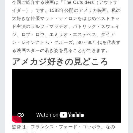
今回ご紹介する映画は「The Outsiders（アウトサ
イダー）」です。1983年公開のアメリカ映画。私の
大好きな俳優マット・ディロンをはじめベストキッ
ド主演のラルフ・マッチオ、パトリック・スウェイ
ジ、ロブ・ロウ、エミリオ・エステベス、ダイア
ン・レインにトム・クルーズ。80～90年代を代表す
る映画スターの若き姿を見ることができます。
アメカジ好きの見どころ
監督は、フランシス・フォード・コッポラ。なの