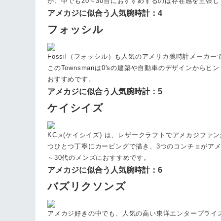
が、中でも20～30台におすすめするのは存在感を主張し
アメカジに似合う人気腕時計：4
フォッシル
Fossil（フォッシル）も人気のアメリカ腕時計メー
このTownsmanは0'sの建築や自動車のデザインか
おすすめです。
アメカジに似合う人気腕時計：5
ケイシイズ
KC,s(ケイシイズ) は、レザークラフトでアメカジ
つひとつ丁寧にカービングで描き、3つのコンチョがア
～30代のメンズにおすすめです。
アメカジに似合う人気腕時計：6
バズリクソンズ
アメカジ好きの中でも、人気の高い東洋エンタープライズの