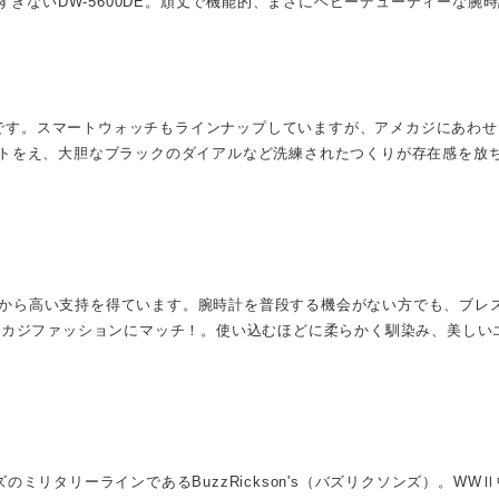
すぎないDW-5600DE。頑丈で機能的、まさにヘビーデューティーな
カーです。スマートウォッチもラインナップしていますが、アメカジにあわ
らヒントをえ、大胆なブラックのダイアルなど洗練されたつくりが存在感を放
ファンから高い支持を得ています。腕時計を普段する機会がない方でも、ブ
メカジファッションにマッチ！。使い込むほどに柔らかく馴染み、美しい
ミリタリーラインであるBuzzRickson's（バズリクソンズ）。WW