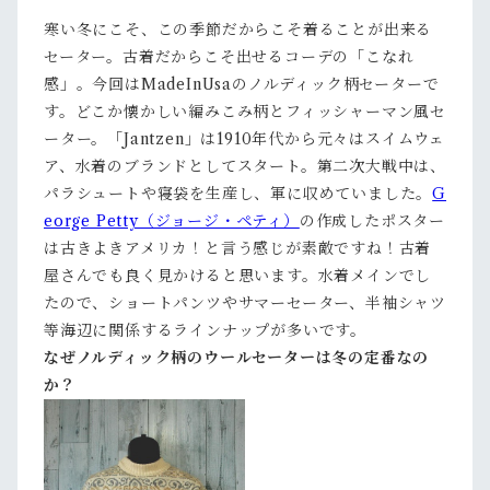
寒い冬にこそ、この季節だからこそ着ることが出来る
セーター。古着だからこそ出せるコーデの「こなれ
感」。今回はMadeInUsaのノルディック柄セーターで
す。どこか懐かしい編みこみ柄とフィッシャーマン風セ
ーター。「Jantzen」は1910年代から元々はスイムウェ
ア、水着のブランドとしてスタート。第二次大戦中は、
パラシュートや寝袋を生産し、軍に収めていました。
G
eorge Petty（ジョージ・ペティ）
の作成したポスター
は古きよきアメリカ！と言う感じが素敵ですね！古着
屋さんでも良く見かけると思います。水着メインでし
たので、ショートパンツやサマーセーター、半袖シャツ
等海辺に関係するラインナップが多いです。
なぜノルディック柄のウールセーターは冬の定番なの
か？