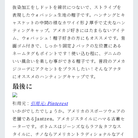
抜染加工をしドットを線状につないで、ストライプを
表現したウォバッシュ生地の帽子です。ハンチングとキ
ャスケットの中間の様なカワイイ形♪厚手で丈夫なハン
ティングキャップ。アメカジ好きにはたまらないアイテ
ム、ウォバッシュ！帽子好きの方にもオススメです。背
面ゴム付きで、しっかり固定♪バックの左位置にある
ネームタグもポイントです！使い込む程に、デニムの
いい風合いを楽しむ事ができる帽子です。普段のアメカ
ジコーデにアクセントをプラスしたい！そんなアナタ
にオススメのハンティングキャップです。
最後に
引用元：
引用元: Pinterest
いかがでしたでしょうか。アメリカのスポーツウェアの
老舗であるJantzen。アメカジスタイルにハマる古着セ
ーターです。ボトムスはジーンズならラフ＆タフなス
タイルに、チノならアメリカントラディショナルなアイ