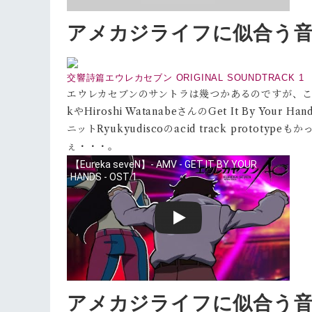
アメカジライフに似合う
交響詩篇エウレカセブン ORIGINAL SOUNDTRACK 1
エウレカセブンのサントラは幾つかあるのですが、この
kやHiroshi WatanabeさんのGet It By 
ニットRyukyudiscoのacid track prot
ぇ・・・。
アメカジライフに似合う