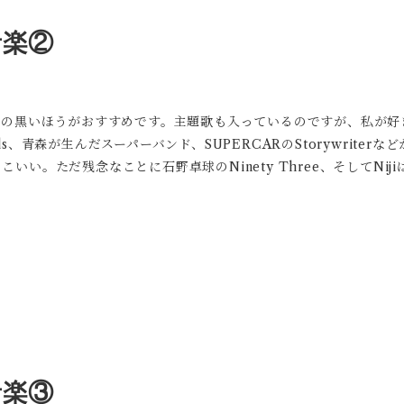
音楽②
黒いほうがおすすめです。主題歌も入っているのですが、私が好きなのは
Your Hands、青森が生んだスーパーバンド、SUPERCARのStoryw
otypeもかっこいい。ただ残念なことに石野卓球のNinety Three、そ
音楽③