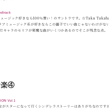
ndtrack
ジック好きなら100％買い！のサントラです。☆Taku Takahas
とクラブミュージック系が好きならこの面子でいい曲じゃないわけがない
かっこいい。ただキャラのセリフが邪魔な曲がいくつかあるのでそこが残念な点。
音楽④
N Vol.1
の少女がスターになって行くシンデレラストーリーはありがちなので