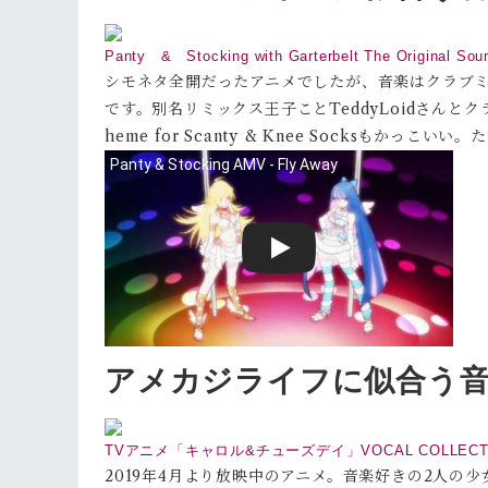
Panty & Stocking with Garterbelt The Original Sou
シモネタ全開だったアニメでしたが、音楽はクラブミュー
です。別名リミックス王子ことTeddyLoidさん
heme for Scanty & Knee Socksも
アメカジライフに似合う
TVアニメ「キャロル&チューズデイ」VOCAL COLLECTIO
2019年4月より放映中のアニメ。音楽好きの2人