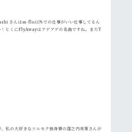
hi さんはm-flo以外での仕事がいい仕事してるん
！とくにFlyAwayはアゲアゲの名曲ですね。またT
すが、私の大好きなツルモク独身寮の窪之内英策さんが