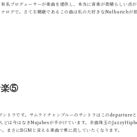
の有名プロデューサーが楽曲を提供し、本当に音楽が素晴らしい点が
ログで。さて主題歌であるこの曲は私の大好きなNulbarichが
音楽⑤
ラです。サムライチャンプルーのサントラはこのdepartureとimp
今はなきNujabesが手がけています。全曲珠玉のJazzyHiphop。S
も素晴らしい。まさにBGMと言える楽曲で常に流していたくなります。