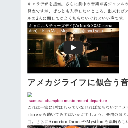
キャラデザを担当。さらに劇中の音楽が各ジャンル
発表ですが、ぜひとも入手したいところ、出来ればアナ
ルの2人に関してはよく知らないけれどいい声です。
アメカジライフに似合う
samurai champloo music record departure
これは一家に1枚はもっていなければならないアニメサント
rtureから聴いてみてはいかがでしょう。楽曲のほとんどは
曲。さらにAruarian DanceやMystline