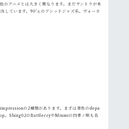
他のアニメとは大きく異なります。まだサントラが未
担当しています。90’ｓのアシッドジャズ系。ヴォーカ
ressionの2種類があります。まずは青色のdepa
hing02のBattlecryやMinmiの四季ノ唄も名