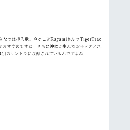
挿入歌。今は亡きKagamiさんのTigerTrac
riterなどがおすすめですね。さらに沖縄が生んだ双子テクノユ
してNijiは別のサントラに収録されているんですよね