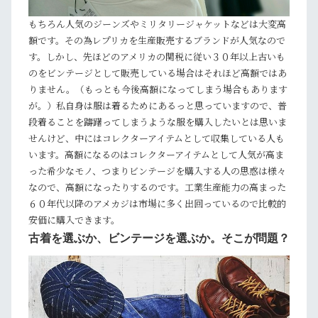
もちろん人気のジーンズやミリタリージャケットなどは大変高
額です。その為レプリカを生産販売するブランドが人気なので
す。しかし、先ほどのアメリカの関税に従い３０年以上古いも
のをビンテージとして販売している場合はそれほど高額ではあ
りません。（もっとも今後高額になってしまう場合もあります
が。）私自身は服は着るためにあるっと思っていますので、普
段着ることを躊躇ってしまうような服を購入したいとは思いま
せんけど、中にはコレクターアイテムとして収集している人も
います。高額になるのはコレクターアイテムとして人気が高ま
った希少なモノ、つまりビンテージを購入する人の思惑は様々
なので、高額になったりするのです。工業生産能力の高まった
６０年代以降のアメカジは市場に多く出回っているので比較的
安価に購入できます。
古着を選ぶか、ビンテージを選ぶか。そこが問題？