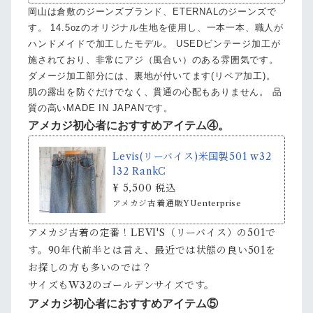
岡山は倉敷のジーンズブランド、ETERNALのジーンズで
す。 14.5ozのオリジナル生地を使用し、一本一本、職人が
ハンドメイドで加工したモデル。 USEDビンテージ加工が
施されており、非常にアジ（風合い）のある雰囲気です。
ダメージ加工部分には、裏地が付いてます(リペア加工)。
肌の露出を防ぐだけでなく、貫通の心配もありません。 品
質の高いMADE IN JAPANです。
アメカジ初心者におすすめアイテム④。
Levis(リーバイス)米国製501 w32
l32 RankC
¥ 5,500 税込
アメカジ古着通販YUenterprise
アメカジ古着の定番！LEVI'S（リーバイス）の501で
す。90年代前半とは言え、最近では状態の良い501を
お探しの方も多いのでは？
サイズもW32のゴールデンサイズです。
アメカジ初心者におすすめアイテム⑤