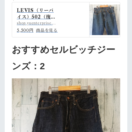
LEVIS（リーバ
イス）502（復刻
モデル） W30L
shop.yuenterprise.shop
32 RankC | ア
5,500円
商品を見る
メカジ古着ファッ
ション販売YUエ
おすすめセルビッチジー
ンタープライズB
ASE店 powere
d by BASE
ンズ：2