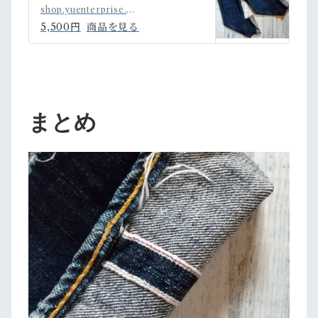
ン） Lee 大戦モ
shop.yuenterprise.shop
デル RankC☆
5,500円
商品を見る
アメカジ古着ファ
ッション | アメカ
ジ古着ファッショ
ン販売YUエンタ
ープライズBASE
まとめ
店 powered by
BASE