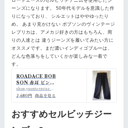
ロードエースのセルビッチデニムを使用したジ
ーンズになります。 50年代モデルを意識した作
りになっており、 シルエットはややゆったり
め。 あまり見かけない ボブソンのヴィンテージ
レプリカは、アメカジ好きの方はもちろん、周
りの人達とは 違うジーンズを履いてみたい方に
オススメです。まだ濃いインディゴブルーは、
どんな色落ちをしていくかが楽しみな一着で
す。
ROADACE BOB
SON 赤耳 ビンテ
ージレプリカジー
shop.yuenterprise.shop
ンズ RankC |
2,680円
商品を見る
アメカジ古着ファ
ッション販売YU
おすすめセルビッチジー
エンタープライズ
BASE店 power
ed by BASE