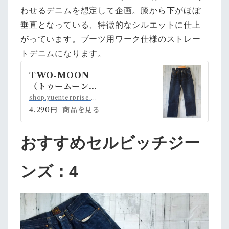
わせるデニムを想定して企画。膝から下がほぼ
垂直となっている、特徴的なシルエットに仕上
がっています。ブーツ用ワーク仕様のストレー
トデニムになります。
TWO-MOON
（トゥームーン）
530ジーンズ
shop.yuenterprise.shop
W30L34 Rank
4,290円
商品を見る
B | アメカジ古着
ファッション販売
おすすめセルビッチジー
YUエンタープラ
イズBASE店 po
wered by BAS
ンズ：4
E