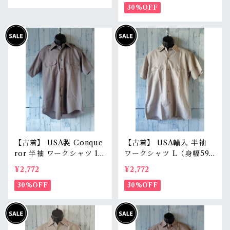
リカ製 RankB
カジ RankB
30%OFF
【古着】 USA製 Conque
【古着】 USA輸入 半袖
ror 半袖 ワークシャツ 15
ワークシャツ L（身幅59.5
1/2（メンズM〜L相当）
cm） ベージュグレー ス
¥2,772
¥2,772
グレー アメリカ製 アメカ
ナップボタン 薄手 アメカ
ジ RankB
30%OFF
ジ RankB
30%OFF