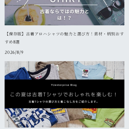
新品
メッセンジャー
その他
【保存版】古着アロハシャツの魅力と選び方！素材・柄別おす
すめ8選
古着
2026/8/9
新品