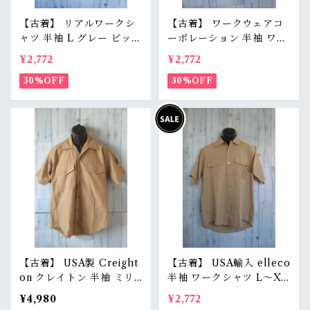
【古着】 リアルワークシ
【古着】 ワークウェアコ
ャツ 半袖 L グレー ビッグ
ーポレーション 半袖 ワー
シルエット ワーク感 オイ
クシャツ L グレー ワッペ
¥2,772
¥2,772
ル汚れ・アジ感有り 雰囲
ン跡 雰囲気系 身幅60cm
気抜群 RankD
30%OFF
WorkwearCorp RankC
30%OFF
【古着】 USA製 Creight
【古着】 USA輸入 elleco
on クレイトン 半袖 ミリ
半袖 ワークシャツ L〜XL
タリーシャツ M ウール混
相当（身幅62cm） ベー
¥4,980
¥2,772
オープンカラー 開襟 アメ
ジュ オーバーサイズ アメ