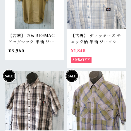
【古着】 70s BIGMAC
【古着】 ディッキーズ チ
ビッグマック 半袖 ワーク
ェック柄 半袖 ワークシャ
シャツ L相当 ベージュ/カ
ツ メンズ L ホワイト/サッ
¥3,960
¥1,848
ーキ アメカジ ヴィンテー
クス 白 水色 コットン10
ジ RankC
0% RankB
30%OFF