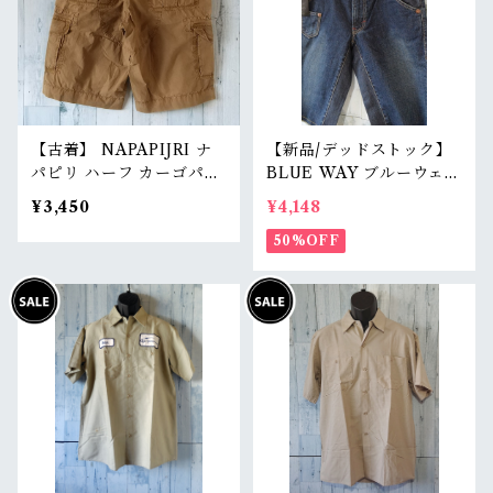
【古着】 NAPAPIJRI ナ
【新品/デッドストック】
パピリ ハーフ カーゴパン
BLUE WAY ブルーウェイ
ツ 31（ウエスト79cm）
日本製 デニムショートパ
¥3,450
¥4,148
カーキ アースカラー ショ
ンツ S/M/L（M1431-5
ーツ ユーロストリート Ra
0） 膝下丈 職人加工 アメ
50%OFF
nkB
カジ RankS