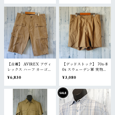
ーツ 日本製 RankB
パンツ 膝下丈 RankB
【古着】 AVIREX アヴィ
【デッドストック】 70s-8
レックス ハーフ カーゴパ
0s スウェーデン軍 実物
ンツ M（ウエスト80c
ショートパンツ 44/46展
¥6,830
¥3,080
m） ベージュ モンキーパ
開（W76/W84） ユーロ
ンツ ショーツ ミリタリー
ミリタリー 膝上丈 ショー
RankB
ツ 本物 RankS