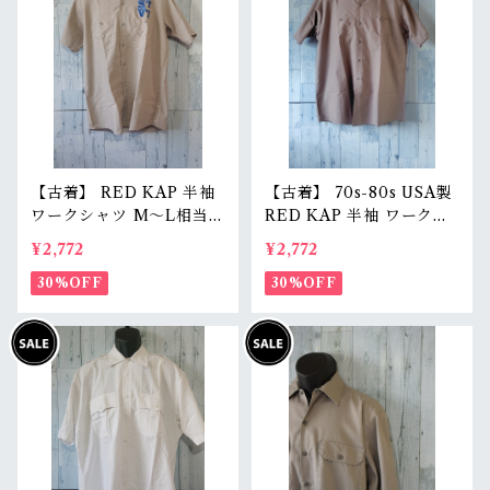
【古着】 RED KAP 半袖
【古着】 70s-80s USA製
ワークシャツ M〜L相当
RED KAP 半袖 ワークシ
（身幅55cm） 刺しゅう
ャツ L（身幅62cm） チャ
¥2,772
¥2,772
入り 企業ロゴ レッドキャ
コール レッドキャップ ヴ
ップ アジ感有 RankC
30%OFF
ィンテージ RankC
30%OFF