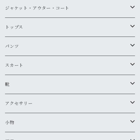
ジャケット・アウター・コート
デニムジャケット
トップス
古着
レザージャケット
ニット・セーター
パンツ
新品
古着
古着
ミリタリージャケット
カーディガン
デニム・ジーンズ
スカート
新品
新品
古着
古着
ダウンジャケット
Tシャツ・カットソー（半袖・袖無し）
ワークパンツ
古着
靴
新品
新品
古着
古着
新品
スタジアムジャンバー
Tシャツ・カットソー（長袖・７分）
ミリタリー・カーゴパンツ
スニーカー
アクセサリー
新品
新品
古着
古着
新品
新品
ワークジャケット
ポロシャツ
チノパン
ブーツ
ネックレス
小物
新品
古着
古着