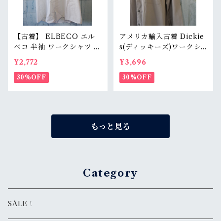
【古着】 ELBECO エル
アメリカ輸入古着 Dickie
ベコ 半袖 ワークシャツ L
s(ディッキーズ)ワークシ
（身幅63.5cm） ホワイト
ャツ長袖 RankB☆アメカ
¥2,772
¥3,696
白 ビッグシルエット オー
ジ古着ファッション
バーサイズ RankB
30%OFF
30%OFF
もっと見る
Category
SALE！