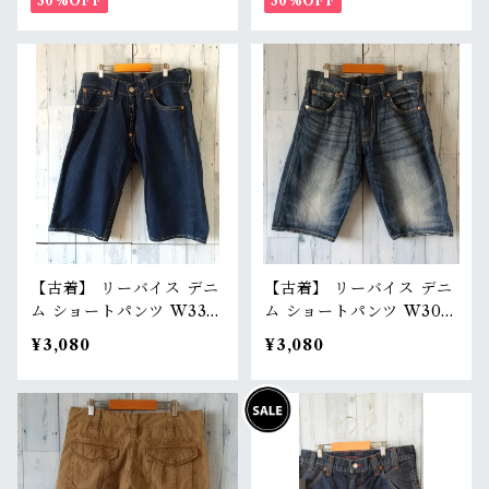
0% RankB
30%OFF
ア Dickies RankB
30%OFF
【古着】 リーバイス デニ
【古着】 リーバイス デニ
ム ショートパンツ W33
ム ショートパンツ W30
（ウエスト85cm） 濃紺
（実寸ウエスト81cm） 濃
¥3,080
¥3,080
インディゴ シンチバック
紺 インディゴ ハーフパン
ハーフパンツ Levi's Ran
ツ 膝丈 Levi's RankB
kB