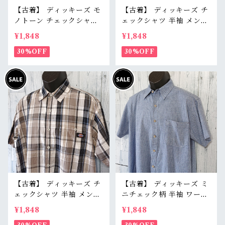
【古着】 ディッキーズ モ
【古着】 ディッキーズ チ
ノトーン チェックシャツ
ェックシャツ 半袖 メンズ
半袖 メンズ XL グレー ブ
XL グレー グリーン 灰 緑
¥1,848
¥1,848
ラック 黒 コットン100%
コットン100% Dickies R
Dickies RankB
30%OFF
ankB
30%OFF
【古着】 ディッキーズ チ
【古着】 ディッキーズ ミ
ェックシャツ 半袖 メンズ
ニチェック柄 半袖 ワーク
L グレー カーキ ベージュ
シャツ L 白 水色 小格子
¥1,848
¥1,848
アースカラー コットン10
コットンポリ イージーケ