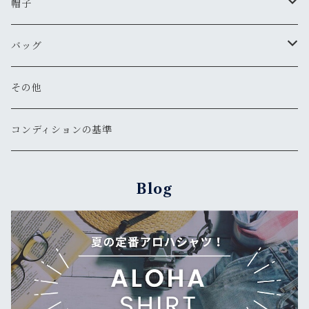
古着
新品
古着
古着
コート
シャツ（半袖）
ショートパンツ
サンダル
ブレスレット
財布
帽子
新品
古着
新品
新品
古着
古着
古着
新品
新品
マウンテンパーカー
シャツ（長袖）
オーバーオール
長靴・レインシューズ
バングル・リストバンド
キーケース
キャップ
バッグ
新品
新品
新品
古着
古着
古着
古着
古着
その他
パーカー
その他
その他
ピアス
手袋
ハット
ショルダー
その他
新品
新品
新品
新品
古着
古着
古着
新品
新品
新品
ナイロンジャケット
スウェット
リング
ベルト
ニットキャップ・ビーニー
トート
コンディションの基準
新品
新品
古着
古着
古着
新品
新品
新品
古着
ジャージ
その他
マフラー
ハンチング・ベレー
ボストン
Blog
新品
古着
新品
新品
ベスト
サングラス
キャスケット
リュックサック・バックパック
古着
古着
その他
ソックス
その他
ウェストポーチ
新品
新品
その他
ボディバッグ