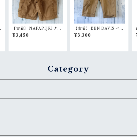
0
【古着】 NAPAPIJRI ナパ
【古着】 BEN DAVIS ベン
0
ピリ ハーフ カーゴパンツ 31
デイビス ワーク ショートパ
¥3,450
¥3,300
焼
（ウエスト79cm） カーキ
ンツ W30（ウエスト76c
アースカラー ショーツ ユー
m） ベージュ ハーフパンツ
ロストリート RankB
膝下丈 RankB
Category