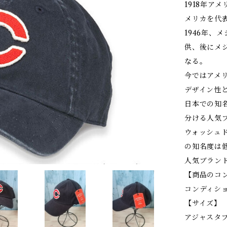
1918年ア
メリカを代
1946年、
供、後にメ
なる。
今ではアメリ
デザイン性
日本での知
分ける人気
ウォッシュド
の知名度は
人気ブラン
【商品のコ
コンディシ
【サイズ】
アジャスタ