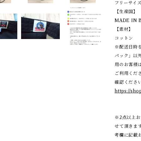
フリーサイ
【生産国】
MADE IN 
【素材】
コットン
※配送日時
パック」以
用のお客様
ご利用くだ
確認くださ
https://sho
※2点以上
せて頂きま
考欄に記載