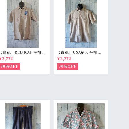
【古着】 RED KAP 半袖 ワ
【古着】 USA輸入 半袖 ワ
ークシャツ M〜L相当（身
ークシャツ L（身幅59.5c
¥2,772
¥2,772
幅55cm） 刺しゅう入り 企
m） ベージュグレー スナッ
業ロゴ レッドキャップ アジ
プボタン 薄手 アメカジ Ran
30%OFF
30%OFF
感有 RankC
kB