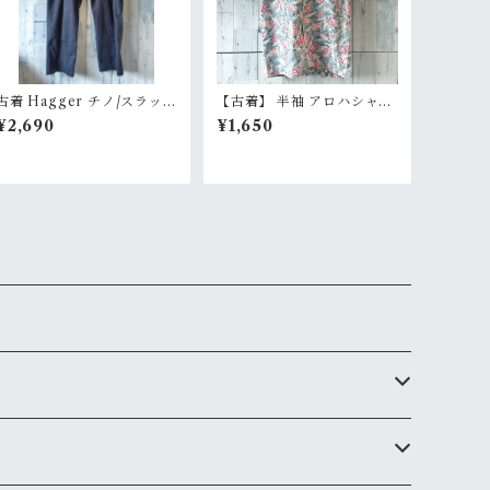
古着 Hagger チノ/スラック
【古着】 半袖 アロハシャツ
ス サイズ38×30 ネイビー系
S USA製 ボタニカル柄 総柄
¥2,690
¥1,650
RankB
オープンカラー シワになり
にくい イージーケア RankB