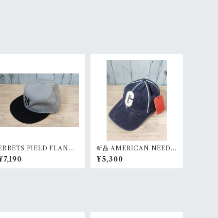
EBBETS FIELD FLANNE
新品 AMERICAN NEEDL
LS 別注 COTTON BALLC
E ARCHIVE HOMESTEA
¥7,190
¥5,300
AP(73/8) Ranks
D GRAYS NAVY ホームス
テッドグレイズ ストライプ/
ネイビーベースボールキャ
ップ RankS