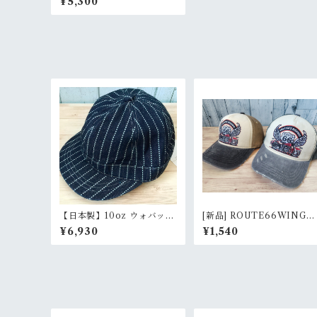
¥5,300
キャップ RankS
【日本製】10oz ウォバッシ
[新品] ROUTE66WINGプ
ュデニム アーミーアンパイ
リントダイドCAP バイカ
¥6,930
¥1,540
アキャップ（新品 / Rank
キャップ RankS
S）