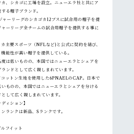
メリカ、シカゴに工場を設立。ニューエラ社と共にア
表する帽子ブランド。
メジャーリーグのシカゴカ12ブスに試合用の帽子を提
ジャーリーグ全チームの試合用帽子を提供する事に
カ主要スポーツ（NFLなど)と公式に契約を結び、
と機能性が高い帽子を提供している。
名度は低いものの、本国ではニューエラとシェアを
ブランドとして広く親しまれています。
コットン生地を使用した6PNAELのCAP。日本で
低いものの、本国ではニューエラとシェアを分ける
ドとして広く親しまれています。
ンディション】
ョンランクは新品、Sランクです。
ブルフイット