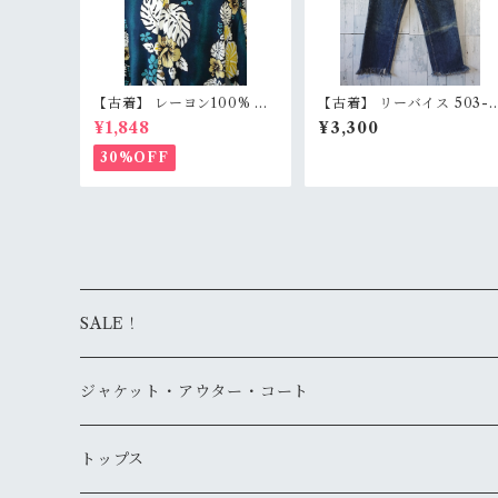
【古着】 レーヨン100% ア
【古着】 リーバイス 503-
ロハシャツ 半袖 L 青 ブルー
217 デニムパンツ W29（7
¥1,848
¥3,300
レイ柄 花輪 オープンカラー
cm） 64cmカットオフ 日
ハワイアン RankB
けエイジング グランジ Lev
30%OFF
i's RankD
SALE！
ジャケット・アウター・コート
デニムジャケット
トップス