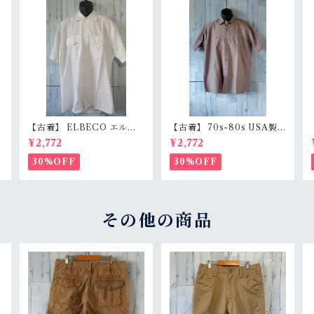
【古着】 ELBECO エルベ
【古着】 70s-80s USA製
c
コ 半袖 ワークシャツ L（身
RED KAP 半袖 ワークシャ
¥2,772
¥2,772
s
幅63.5cm） ホワイト 白 ビ
ツ L（身幅62cm） チャコ
ッグシルエット オーバーサ
ール レッドキャップ ヴィン
30%OFF
30%OFF
イズ RankB
テージ RankC
その他の商品