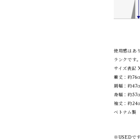
使用感はあ
ランクです
サイズ表記 X
着丈：約76
肩幅：約47
身幅：約57
袖丈：約24
ベトナム製
※USED