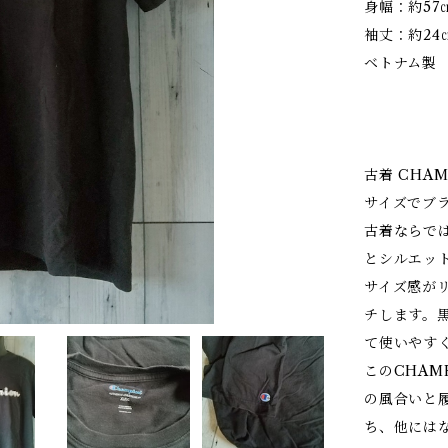
身幅：約57
袖丈：約24
ベトナム製
古着 CHA
サイズでブ
古着ならで
とシルエッ
サイズ感が
チします。
て使いやす
このCHAM
の風合いと
ち、他には