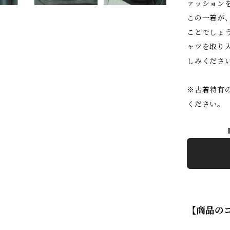
ァッション
この一着が
ことでしょう
ャツを取り
しみくださ
※古着特有
ください。
【商品の