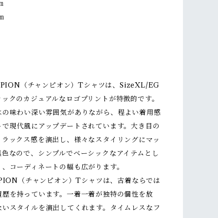
㎝
㎝
MPION（チャンピオン）Tシャツは、SizeXL/EG
ラックのカジュアルなロゴプリントが特徴的です。
はの味わい深い雰囲気がありながら、程よい着用感
トで現代風にアップデートされています。大き目の
リラックス感を演出し、様々なスタイリングにマッ
黒色なので、シンプルでベーシックなアイテムとし
く、コーディネートの幅も広がります。
PION（チャンピオン）Tシャツは、古着ならでは
履歴を持っています。一着一着が独特の個性を放
ないスタイルを演出してくれます。タイムレスなフ