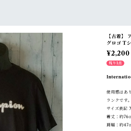
【古着】 ア
グロゴ Tシ
¥2,200
残り1点
Internatio
使用感はあ
ランクです
サイズ表記 X
着丈：約76
肩幅：約47