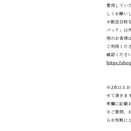
愛用してい
しくお願い
※配送日時
パック」以
用のお客様
ご利用くだ
確認くださ
https://sho
※2点以上
せて頂きま
考欄に記載
※ご質問、
らお気軽に