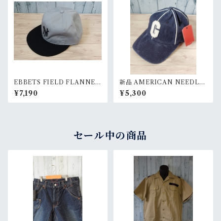
EBBETS FIELD FLANNEL
新品 AMERICAN NEEDLE
S 別注 COTTON BALLCAP
ARCHIVE HOMESTEAD G
¥7,190
¥5,300
(73/8) Ranks
RAYS NAVY ホームステッド
グレイズ ストライプ/ネイビー
ベースボールキャップ RankS
セール中の商品