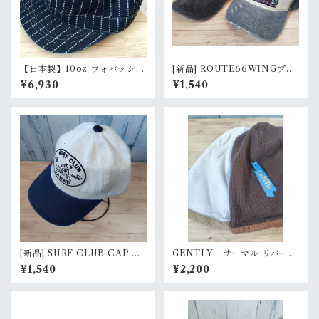
【日本製】10oz ウォバッシュ
[新品] ROUTE66WINGプリ
デニム アーミーアンパイアキ
ントダイドCAP バイカーキャ
¥6,930
¥1,540
ャップ（新品 / Rank S）
ップ RankS
[新品] SURF CLUB CAP ア
GENTLY サーマル リバーシ
メカジ キャップ RankS
ブル ルーズワッチ RankS
¥1,540
¥2,200