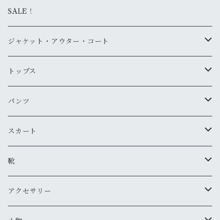
SALE！
ジャケット・アウター・コート
デニムジャケット
トップス
古着
レザージャケット
ニット・セーター
パンツ
新品
古着
古着
ミリタリージャケット
カーディガン
デニム・ジーンズ
スカート
新品
新品
古着
古着
ダウンジャケット
Tシャツ・カットソー（半袖・袖無し）
ワークパンツ
古着
靴
新品
新品
古着
古着
新品
スタジアムジャンバー
Tシャツ・カットソー（長袖・７分）
ミリタリー・カーゴパンツ
スニーカー
アクセサリー
新品
新品
古着
古着
新品
新品