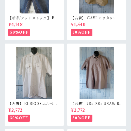
【新品/デッドストック】 BL
【古着】 CAVI ミリタリー風
UE WAY ブルーウェイ 日本製
半袖シャツ XL（身幅63cm）
¥4,148
¥1,540
デニムショートパンツ S/M/L
ベージュ 金ボタン 80s ロック
（M1431-50） 膝下丈 職人加
エポレット オーバーサイズ Ra
50%OFF
30%OFF
工 アメカジ RankS
nkB
【古着】 ELBECO エルベコ
【古着】 70s-80s USA製 RE
半袖 ワークシャツ L（身幅63.
D KAP 半袖 ワークシャツ L
¥2,772
¥2,772
5cm） ホワイト 白 ビッグシ
（身幅62cm） チャコール レ
ルエット オーバーサイズ Ran
ッドキャップ ヴィンテージ Ra
30%OFF
30%OFF
kB
nkC