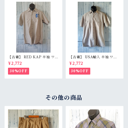
【古着】 RED KAP 半袖 ワー
【古着】 USA輸入 半袖 ワー
クシャツ M〜L相当（身幅55c
クシャツ L（身幅59.5cm）
¥2,772
¥2,772
m） 刺しゅう入り 企業ロゴ レ
ベージュグレー スナップボタ
ッドキャップ アジ感有 RankC
ン 薄手 アメカジ RankB
30%OFF
30%OFF
その他の商品