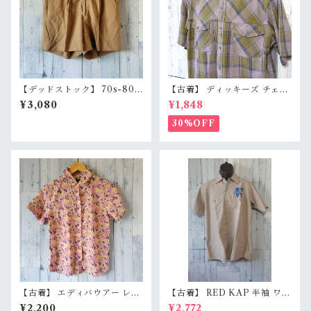
【デッドストック】 70s-80s
【古着】 ディッキーズ チェッ
スウェーデン軍 実物 ショート
クシャツ 半袖 メンズ XL グレ
¥3,080
¥1,848
パンツ 44/46展開（W76/W8
ー グリーン 灰 緑 コットン10
4） ユーロミリタリー 膝上丈
0% Dickies RankB
30%OFF
ショーツ 本物 RankS
【古着】 エディバウアー レー
【古着】 RED KAP 半袖 ワー
ヨン シルク 半袖シャツ PS
クシャツ M〜L相当（身幅55c
¥2,200
¥2,772