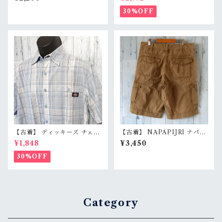
（レディースXS〜S相当） 花
m） 刺しゅう入り 企業ロゴ レ
柄 チェック柄 高級素材 Eddie
ッドキャップ アジ感有 RankC
30%OFF
Bauer RankB
【古着】 ディッキーズ チェッ
【古着】 NAPAPIJRI ナパピ
ク柄 半袖 ワークシャツ メンズ
リ ハーフ カーゴパンツ 31
¥1,848
¥3,450
L ホワイト/サックス 白 水色
（ウエスト79cm） カーキ ア
コットン100% RankB
ースカラー ショーツ ユーロス
30%OFF
トリート RankB
Category