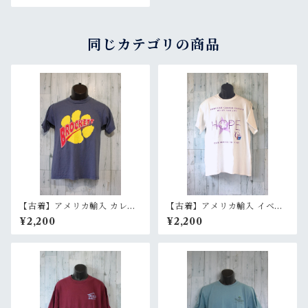
RankB
同じカテゴリの商品
【古着】アメリカ輸入 カレッ
【古着】アメリカ輸入 イベン
ジ Tシャツ Brockett Elemen
ト 半袖 Tシャツ プリント Rel
¥2,200
¥2,200
tary School メンズ S相当 ネ
ay for life メンズ L ホワイト
イビー RankB
RankC