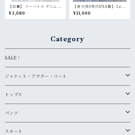
【古着】 リーバイス デニム シ
【希少/80年代USA製】 Lev
ョートパンツ W30（実寸ウエ
i's 501 カットオフ デニム ハ
¥3,080
¥11,000
スト81cm） 濃紺 インディゴ
ーフパンツ W29（ウエスト71
ハーフパンツ 膝丈 Levi's Ran
cm） ヴィンテージ 膝下丈 ア
kB
メカジ ユニセックス RankB
Category
SALE！
ジャケット・アウター・コート
デニムジャケット
トップス
古着
レザージャケット
ニット・セーター
パンツ
新品
古着
古着
ミリタリージャケット
カーディガン
デニム・ジーンズ
スカート