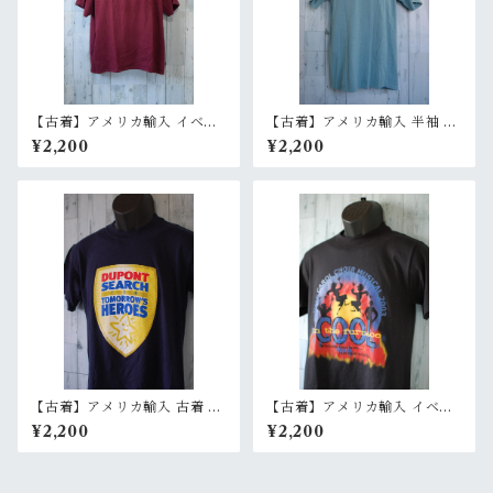
【古着】アメリカ輸入 イベン
【古着】アメリカ輸入 半袖 T
ト 半袖 Tシャツ バックプリン
シャツ バックプリント メンズ
¥2,200
¥2,200
ト メンズXL レッド系 バーガ
S ライトブルー（水色） Rank
ンディ/ワインレッド RankB
B
【古着】アメリカ輸入 古着 イ
【古着】アメリカ輸入 イベン
ベント 半袖 Tシャツ（DUPO
ト 半袖 Tシャツ UALCキャロ
¥2,200
¥2,200
NT）メンズ S ネイビー Rank
ル合唱団Tシャツ メンズ S ブ
B
ラック RankB