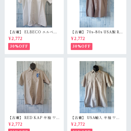
【古着】 ELBECO エルベコ
【古着】 70s-80s USA製 RE
半袖 ワークシャツ L（身幅63.
D KAP 半袖 ワークシャツ L
¥2,772
¥2,772
5cm） ホワイト 白 ビッグシ
（身幅62cm） チャコール レ
ルエット オーバーサイズ Ran
ッドキャップ ヴィンテージ Ra
30%OFF
30%OFF
kB
nkC
【古着】 RED KAP 半袖 ワー
【古着】 USA輸入 半袖 ワー
クシャツ M〜L相当（身幅55c
クシャツ L（身幅59.5cm）
¥2,772
¥2,772
m） 刺しゅう入り 企業ロゴ レ
ベージュグレー スナップボタ
ッドキャップ アジ感有 RankC
ン 薄手 アメカジ RankB