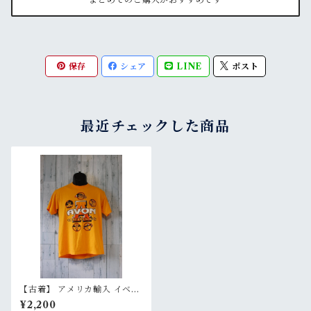
保存
シェア
LINE
ポスト
最近チェックした商品
【古着】 アメリカ輸入 イベン
ト 半袖 Tシャツ Avon Oriole
¥2,200
Athletics メンズ S イエロー