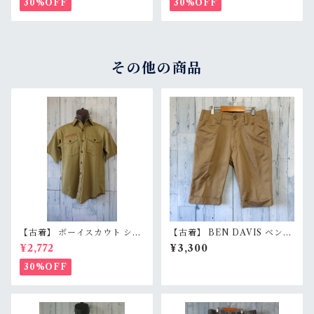
30%OFF
30%OFF
その他の商品
【古着】 ボーイスカウト シャ
【古着】 BEN DAVIS ベンデ
ツ 半袖 ユースXL相当（メン
イビス ワーク ショートパンツ
¥2,772
¥3,300
ズS〜M/レディースL〜XL）
W30（ウエスト76cm） ベー
ベージュ BSA 定番色 RankB
ジュ ハーフパンツ 膝下丈 Ran
30%OFF
kB