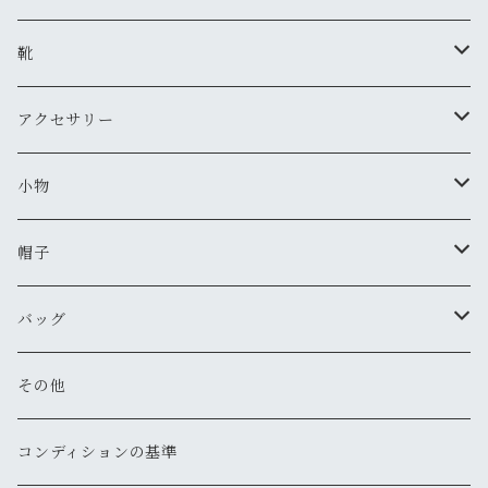
新品
新品
古着
古着
ダウンジャケット
Tシャツ・カットソー（半袖・袖無し）
ワークパンツ
古着
靴
新品
新品
古着
古着
新品
スタジアムジャンバー
Tシャツ・カットソー（長袖・７分）
ミリタリー・カーゴパンツ
スニーカー
アクセサリー
新品
新品
古着
古着
新品
新品
ワークジャケット
ポロシャツ
チノパン
ブーツ
ネックレス
小物
新品
古着
古着
古着
新品
古着
古着
コート
シャツ（半袖）
ショートパンツ
サンダル
ブレスレット
財布
帽子
新品
古着
新品
新品
古着
古着
古着
新品
新品
マウンテンパーカー
シャツ（長袖）
オーバーオール
長靴・レインシューズ
バングル・リストバンド
キーケース
キャップ
バッグ
新品
新品
新品
古着
古着
古着
古着
古着
その他
パーカー
その他
その他
ピアス
手袋
ハット
ショルダー
その他
新品
新品
新品
新品
古着
古着
古着
新品
新品
新品
ナイロンジャケット
スウェット
リング
ベルト
ニットキャップ・ビーニー
トート
コンディションの基準