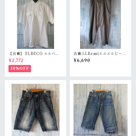
【古着】 ELBECO エルベコ
古着 LLBean(エルエルビー
半袖 ワークシャツ L（身幅63.
ン) チノ/スラックス サイズ42
¥2,772
¥6,690
5cm） ホワイト 白 ビッグシ
グレー系 RankC
ルエット オーバーサイズ Ran
30%OFF
kB