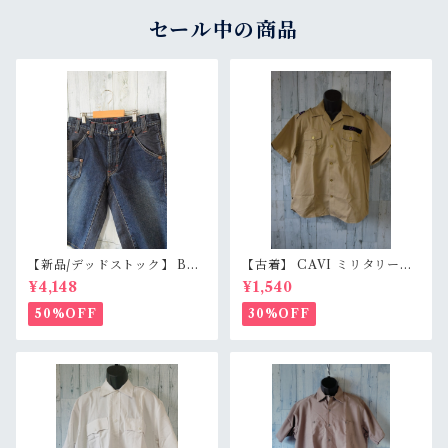
セール中の商品
【新品/デッドストック】 BL
【古着】 CAVI ミリタリー風
UE WAY ブルーウェイ 日本製
半袖シャツ XL（身幅63cm）
¥4,148
¥1,540
デニムショートパンツ S/M/L
ベージュ 金ボタン 80s ロック
（M1431-50） 膝下丈 職人加
エポレット オーバーサイズ Ra
50%OFF
30%OFF
工 アメカジ RankS
nkB