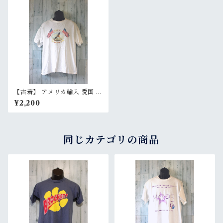
【古着】 アメリカ輸入 愛国 星
条旗 水彩画 プリント Tシャツ
¥2,200
Proud American メンズ L
ホワイト RankC
同じカテゴリの商品