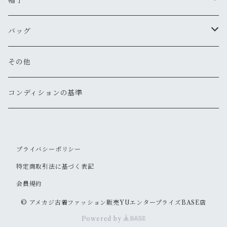
帽子
新品
古着
新品
新品
古着
古着
古着
新品
新品
マウンテンパーカー
シャツ（長袖）
オーバーオール
長靴・レインシューズ
バングル・リストバンド
キーケース
キャップ
バッグ
新品
新品
新品
古着
古着
古着
古着
古着
その他
パーカー
その他
その他
ピアス
手袋
ハット
ショルダー
その他
新品
新品
新品
新品
古着
古着
古着
新品
新品
新品
ナイロンジャケット
スウェット
リング
ベルト
ニットキャップ・ビーニー
トート
コンディションの基準
新品
新品
古着
古着
古着
新品
新品
新品
古着
ジャージ
その他
マフラー
ハンチング・ベレー
ボストン
プライバシーポリシー
新品
古着
新品
新品
ベスト
サングラス
キャスケット
リュックサック・バックパック
特定商取引法に基づく表記
古着
古着
会員規約
その他
ソックス
その他
ウェストポーチ
© アメカジ古着ファッション販売YUエンタープライズBASE店
新品
新品
その他
ボディバッグ
Powered by