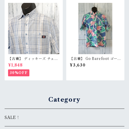
ツ 岡山デニムブランド RankB
【古着】 ディッキーズ チェッ
【古着】 Go Barefoot ゴー
ク柄 半袖 ワークシャツ メンズ
ベアフット アメリカ製 ボタン
¥1,848
¥3,630
L ホワイト/サックス 白 水色
ダウン アロハシャツ M プル
コットン100% RankB
オーバー 青 ボタニカル柄 Ran
30%OFF
kB
Category
SALE！