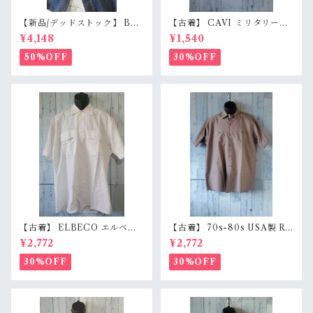
【新品/デッドストック】 BL
【古着】 CAVI ミリタリー風
UE WAY ブルーウェイ 日本製
半袖シャツ XL（身幅63cm）
¥4,148
¥1,540
デニムショートパンツ S/M/L
ベージュ 金ボタン 80s ロック
（M1431-50） 膝下丈 職人加
エポレット オーバーサイズ Ra
50%OFF
30%OFF
工 アメカジ RankS
nkB
【古着】 ELBECO エルベコ
【古着】 70s-80s USA製 RE
半袖 ワークシャツ L（身幅63.
D KAP 半袖 ワークシャツ L
¥2,772
¥2,772
5cm） ホワイト 白 ビッグシ
（身幅62cm） チャコール レ
ルエット オーバーサイズ Ran
ッドキャップ ヴィンテージ Ra
30%OFF
30%OFF
kB
nkC