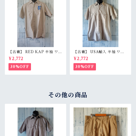
【古着】 RED KAP 半袖 ワー
【古着】 USA輸入 半袖 ワー
クシャツ M〜L相当（身幅55c
クシャツ L（身幅59.5cm）
¥2,772
¥2,772
m） 刺しゅう入り 企業ロゴ レ
ベージュグレー スナップボタ
ッドキャップ アジ感有 RankC
ン 薄手 アメカジ RankB
30%OFF
30%OFF
その他の商品