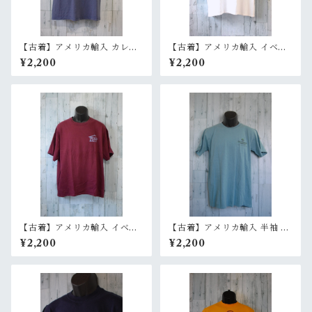
【古着】アメリカ輸入 カレッ
【古着】アメリカ輸入 イベン
ジ Tシャツ Brockett Elemen
ト 半袖 Tシャツ プリント Rel
¥2,200
¥2,200
tary School メンズ S相当 ネ
ay for life メンズ L ホワイト
イビー RankB
RankC
【古着】アメリカ輸入 イベン
【古着】アメリカ輸入 半袖 T
ト 半袖 Tシャツ バックプリン
シャツ バックプリント メンズ
¥2,200
¥2,200
ト メンズXL レッド系 バーガ
S ライトブルー（水色） Rank
ンディ/ワインレッド RankB
B