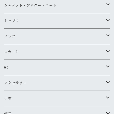
ジャケット・アウター・コート
デニムジャケット
トップス
古着
レザージャケット
ニット・セーター
パンツ
新品
古着
古着
ミリタリージャケット
カーディガン
デニム・ジーンズ
スカート
新品
新品
古着
古着
ダウンジャケット
Tシャツ・カットソー（半袖・袖無し）
ワークパンツ
古着
靴
新品
新品
古着
古着
新品
スタジアムジャンバー
Tシャツ・カットソー（長袖・７分）
ミリタリー・カーゴパンツ
スニーカー
アクセサリー
新品
新品
古着
古着
新品
新品
ワークジャケット
ポロシャツ
チノパン
ブーツ
ネックレス
小物
新品
古着
古着
古着
新品
古着
古着
コート
シャツ（半袖）
ショートパンツ
サンダル
ブレスレット
財布