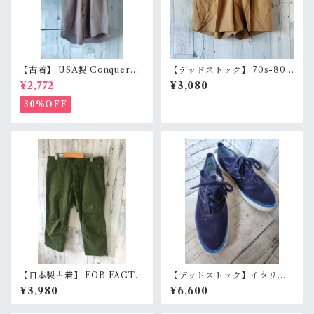
【古着】 USA製 Conqueror
【デッドストック】 70s-80s
半袖 ワークシャツ 15 1/2（メ
スウェーデン軍 実物 ショート
¥2,772
¥3,080
ンズM〜L相当） グレー アメ
パンツ 44/46展開（W76/W8
リカ製 アメカジ RankB
4） ユーロミリタリー 膝上丈
30%OFF
ショーツ 本物 RankS
【日本製古着】 FOB FACTO
【デッドストック】イタリ
RY クロップドパンツ Mサイ
ア ボートシューズ ネイビー
¥3,980
¥6,600
ズ グリーン テーパード 8分丈
ミリタリー風 ストレッチパン