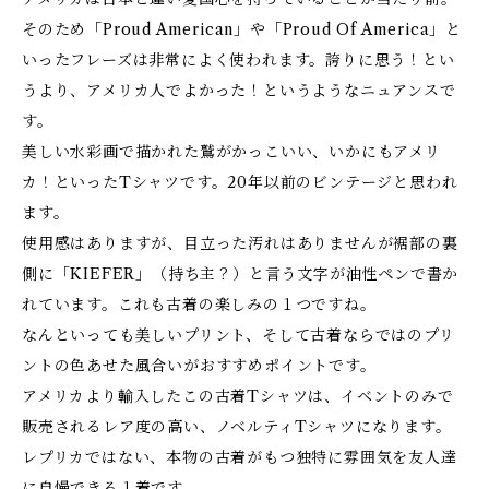
そのため「Proud American」や「Proud Of America」と
いったフレーズは非常によく使われます。誇りに思う！とい
うより、アメリカ人でよかった！というようなニュアンスで
す。
美しい水彩画で描かれた鷲がかっこいい、いかにもアメリ
カ！といったTシャツです。20年以前のビンテージと思われ
ます。
使用感はありますが、目立った汚れはありませんが裾部の裏
側に「KIEFER」（持ち主？）と言う文字が油性ペンで書か
れています。これも古着の楽しみの１つですね。
なんといっても美しいプリント、そして古着ならではのプリ
ントの色あせた風合いがおすすめポイントです。
アメリカより輸入したこの古着Tシャツは、イベントのみで
販売されるレア度の高い、ノベルティTシャツになります。
レプリカではない、本物の古着がもつ独特に雰囲気を友人達
に自慢できる１着です。