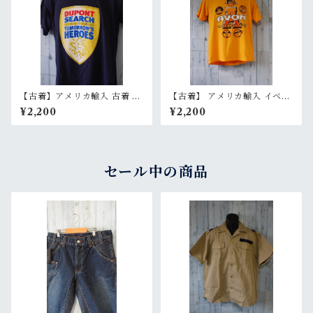
【古着】アメリカ輸入 古着 イ
【古着】 アメリカ輸入 イベン
ベント 半袖 Tシャツ（DUPO
ト 半袖 Tシャツ Avon Oriole
¥2,200
¥2,200
NT）メンズ S ネイビー Rank
Athletics メンズ S イエロー
B
RankB
セール中の商品