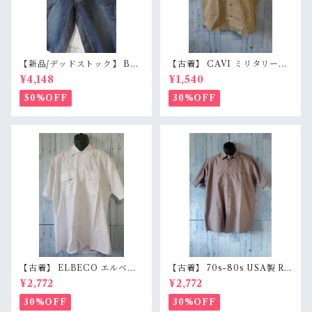
【新品/デッドストック】 BL
【古着】 CAVI ミリタリー風
UE WAY ブルーウェイ 日本製
半袖シャツ XL（身幅63cm）
¥4,148
¥1,540
デニムショートパンツ S/M/L
ベージュ 金ボタン 80s ロック
（M1431-50） 膝下丈 職人加
エポレット オーバーサイズ Ra
50%OFF
30%OFF
工 アメカジ RankS
nkB
【古着】 ELBECO エルベコ
【古着】 70s-80s USA製 RE
半袖 ワークシャツ L（身幅63.
D KAP 半袖 ワークシャツ L
¥2,772
¥2,772
5cm） ホワイト 白 ビッグシ
（身幅62cm） チャコール レ
ルエット オーバーサイズ Ran
ッドキャップ ヴィンテージ Ra
30%OFF
30%OFF
kB
nkC