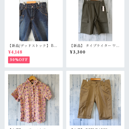
【新品/デッドストック】 BL
【新品】 タイプライター ワイ
UE WAY ブルーウェイ 日本製
ド カーゴショーツ M/L/LL セ
¥4,148
¥3,300
デニムショートパンツ S/M/L
ージグリーン イージーパンツ
（M1431-50） 膝下丈 職人加
膝下丈 ワイドショーツ RankS
50%OFF
工 アメカジ RankS