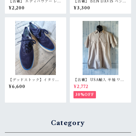
【古着】 エディバウアー レー
【古着】 BEN DAVIS ベンデ
ヨン シルク 半袖シャツ PS
イビス ワーク ショートパンツ
¥2,200
¥3,300
（レディースXS〜S相当） 花
W30（ウエスト76cm） ベー
柄 チェック柄 高級素材 Eddie
ジュ ハーフパンツ 膝下丈 Ran
Bauer RankB
kB
【デッドストック】イタリ
【古着】 USA輸入 半袖 ワー
ア ボートシューズ ネイビー
クシャツ L（身幅59.5cm）
¥6,600
¥2,772
ベージュグレー スナップボタ
ン 薄手 アメカジ RankB
30%OFF
Category