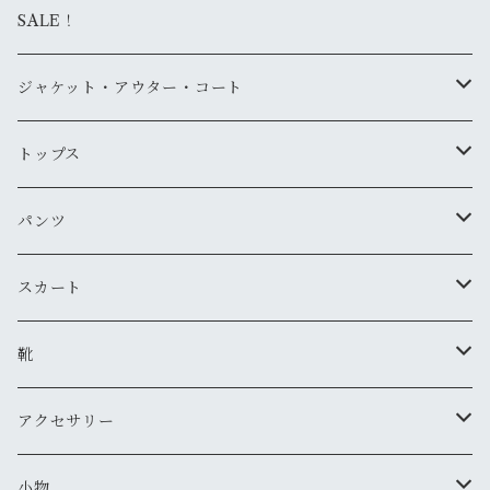
SALE！
ジャケット・アウター・コート
デニムジャケット
トップス
古着
レザージャケット
ニット・セーター
パンツ
新品
古着
古着
ミリタリージャケット
カーディガン
デニム・ジーンズ
スカート
新品
新品
古着
古着
ダウンジャケット
Tシャツ・カットソー（半袖・袖無し）
ワークパンツ
古着
靴
新品
新品
古着
古着
新品
スタジアムジャンバー
Tシャツ・カットソー（長袖・７分）
ミリタリー・カーゴパンツ
スニーカー
アクセサリー
新品
新品
古着
古着
新品
新品
ワークジャケット
ポロシャツ
チノパン
ブーツ
ネックレス
小物