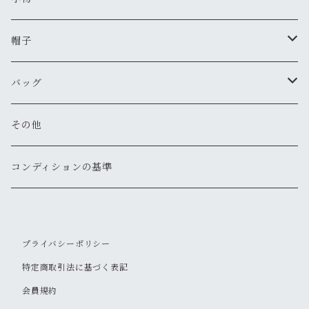
新品
古着
古着
古着
新品
古着
古着
コート
シャツ（半袖）
ショートパンツ
サンダル
ブレスレット
財布
帽子
新品
古着
新品
新品
古着
古着
古着
新品
新品
マウンテンパーカー
シャツ（長袖）
オーバーオール
長靴・レインシューズ
バングル・リストバンド
キーケース
キャップ
バッグ
新品
新品
新品
古着
古着
古着
古着
古着
その他
パーカー
その他
その他
ピアス
手袋
ハット
ショルダー
その他
新品
新品
新品
新品
古着
古着
古着
新品
新品
新品
ナイロンジャケット
スウェット
リング
ベルト
ニットキャップ・ビーニー
トート
コンディションの基準
新品
新品
古着
古着
古着
新品
新品
新品
古着
ジャージ
その他
マフラー
ハンチング・ベレー
ボストン
プライバシーポリシー
新品
古着
新品
新品
ベスト
サングラス
キャスケット
リュックサック・バックパック
特定商取引法に基づく表記
古着
古着
会員規約
その他
ソックス
その他
ウェストポーチ