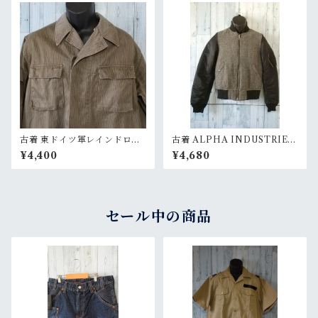
古着 東ドイツ軍レインドロッ
古着 ALPHA INDUSTRIES
プカモジャケット M52 Rank
（アルファ・インダストリー
¥4,400
¥4,680
B
ズ） MA-1 フライトジャケッ
ト RankB
セール中の商品