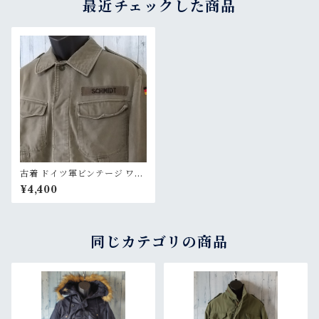
最近チェックした商品
古着 ドイツ軍ビンテージ ワッ
ペン付 モルスキンジャケット
¥4,400
RankB
同じカテゴリの商品