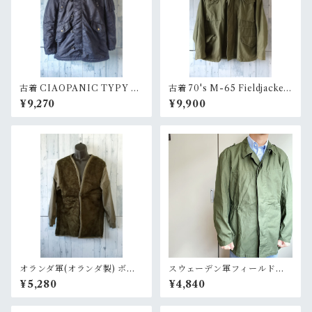
古着 CIAOPANIC TYPY N
古着 70's M-65 Fieldjacket
-3B 中綿ジャケット サイズS
3RD M-S RankC
¥9,270
¥9,900
RankB
オランダ軍(オランダ製) ボア
スウェーデン軍フィールドジ
ライニングコート デッドスト
ャケット M59【DEADSTO
¥5,280
¥4,840
ック RankA
CK】RankA