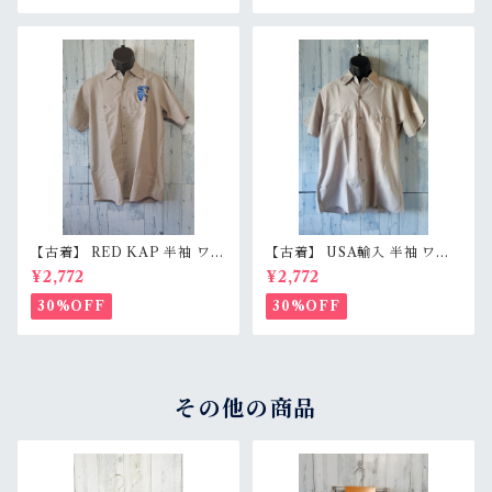
【古着】 RED KAP 半袖 ワー
【古着】 USA輸入 半袖 ワー
クシャツ M〜L相当（身幅55c
クシャツ L（身幅59.5cm）
¥2,772
¥2,772
m） 刺しゅう入り 企業ロゴ レ
ベージュグレー スナップボタ
ッドキャップ アジ感有 RankC
ン 薄手 アメカジ RankB
30%OFF
30%OFF
その他の商品