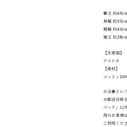
着丈 約69c
身幅 約55c
肩幅 約43c
袖丈 約28c
【生産国】
アメリカ
【素材】
コットン10
※古着とい
※配送日時
パック」以
用のお客様
ご利用くだ