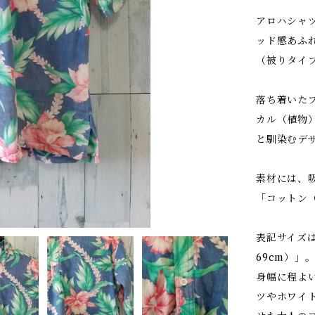
アロハシャ
ッド感あふ
（被りタイ
落ち着いた
カル（植物
と馴染むデ
素材には、
「コットン（
表記サイズは
69cm）」
身幅に程よ
ツやホワイ