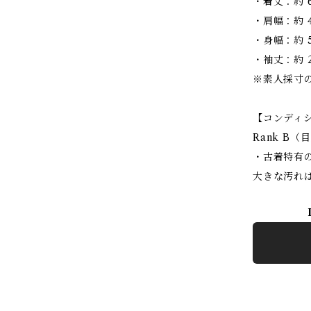
・着丈：約 6
・肩幅：約 4
・身幅：約 5
・袖丈：約 2
※素人採寸
【コンディ
Rank B
・古着特有
大きな汚れ