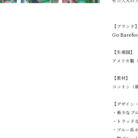
せた大人の
【ブランド
Go Bare
【生産国】
アメリカ製（M
【素材】
コットン（綿
【デザイン
・希少なプ
・トラッド
・ブルー系