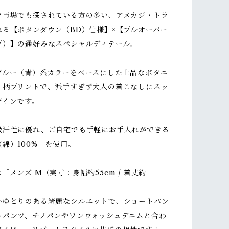
ツ市場でも探されている方の多い、アメカジ・トラ
れる【ボタンダウン（BD）仕様】×【プルオーバー
プ）】の通好みなスペシャルディテール。
ブルー（青）系カラーをベースにした上品なボタニ
）柄プリントで、派手すぎず大人の着こなしにスッ
ザインです。
吸汗性に優れ、ご自宅でも手軽にお手入れができる
綿）100%」を使用。
「メンズ M（実寸：身幅約55cm / 着丈約
。
いゆとりのある綺麗なシルエットで、ショートパン
トパンツ、チノパンやワンウォッシュデニムと合わ