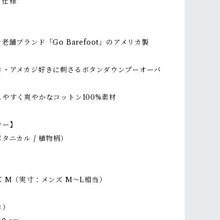
ト仕様
】
老舗ブランド「Go Barefoot」のアメリカ製
き・アメカジ好きに刺さるボタンダウンプーオーバ
やすく爽やかなコットン100%素材
ラー】
タニカル / 植物柄）
 M（実寸：メンズ M〜L相当）
き）