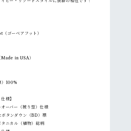
アイビー・リゾートスタイルに抜群の相性です！
】
foot（ゴーベアフット）
ade in USA）
）100%
・仕様】
ルオーバー（被り型）仕様
なボタンダウン（BD）襟
ボタニカル（植物）総柄