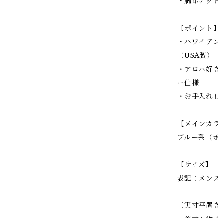
・胸ポケッ
【ポイント
・ハワイアン
（USA製）
・アロハ好
ー仕様
・お手入れし
【メインカ
ブルー系（ボ
【サイズ】
表記：メンズ
（実寸平置