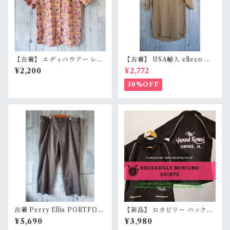
【古着】 エディバウアー レー
【古着】 USA輸入 elleco 半
ヨン シルク 半袖シャツ PS
袖 ワークシャツ L〜XL相当
¥2,200
¥2,772
（レディースXS〜S相当） 花
（身幅62cm） ベージュ オー
柄 チェック柄 高級素材 Eddie
バーサイズ アメカジ RankB
30%OFF
Bauer RankB
古着 Perry Ellis PORTFOLI
【新品】 ロカビリー バック刺
O サイズ36×29 グレー系 Ran
繍 ボーリングシャツ S/M展開
¥5,690
¥3,980
kB
（ブラック） 黒 50s 裾ポケッ