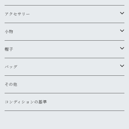
新品
新品
古着
古着
新品
スタジアムジャンバー
Tシャツ・カットソー（長袖・７分）
ミリタリー・カーゴパンツ
スニーカー
アクセサリー
新品
新品
古着
古着
新品
新品
ワークジャケット
ポロシャツ
チノパン
ブーツ
ネックレス
小物
新品
古着
古着
古着
新品
古着
古着
コート
シャツ（半袖）
ショートパンツ
サンダル
ブレスレット
財布
帽子
新品
古着
新品
新品
古着
古着
古着
新品
新品
マウンテンパーカー
シャツ（長袖）
オーバーオール
長靴・レインシューズ
バングル・リストバンド
キーケース
キャップ
バッグ
新品
新品
新品
古着
古着
古着
古着
古着
その他
パーカー
その他
その他
ピアス
手袋
ハット
ショルダー
その他
新品
新品
新品
新品
古着
古着
古着
新品
新品
新品
ナイロンジャケット
スウェット
リング
ベルト
ニットキャップ・ビーニー
トート
コンディションの基準
新品
新品
古着
古着
古着
新品
新品
新品
古着
ジャージ
その他
マフラー
ハンチング・ベレー
ボストン