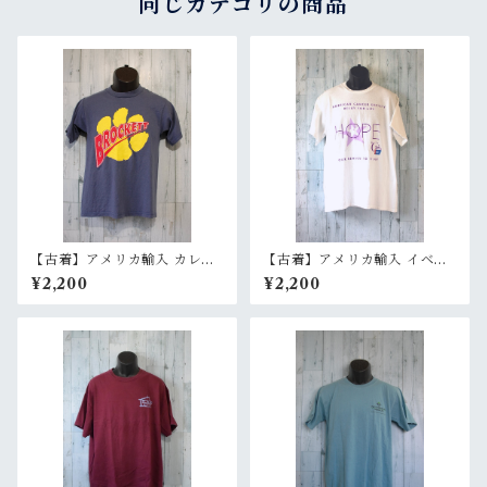
同じカテゴリの商品
【古着】アメリカ輸入 カレッ
【古着】アメリカ輸入 イベン
ジ Tシャツ Brockett Elemen
ト 半袖 Tシャツ プリント Rel
¥2,200
¥2,200
tary School メンズ S相当 ネ
ay for life メンズ L ホワイト
イビー RankB
RankC