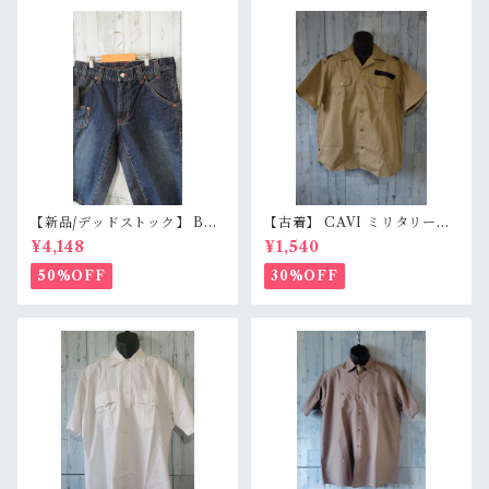
【新品/デッドストック】 BL
【古着】 CAVI ミリタリー風
UE WAY ブルーウェイ 日本製
半袖シャツ XL（身幅63cm）
¥4,148
¥1,540
デニムショートパンツ S/M/L
ベージュ 金ボタン 80s ロック
（M1431-50） 膝下丈 職人加
エポレット オーバーサイズ Ra
50%OFF
30%OFF
工 アメカジ RankS
nkB