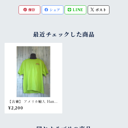
保存
シェア
LINE
ポスト
最近チェックした商品
【古着】 アメリカ輸入 Hanes
ヘインズ プリント Tシャツ T
¥2,200
he Crab Shack メンズ XL ラ
イトグリーン RankB