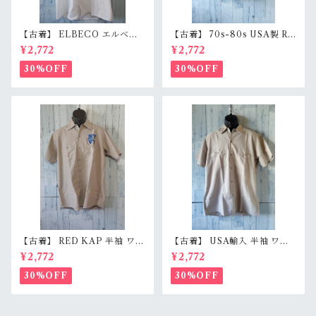
【古着】 ELBECO エルベコ
【古着】 70s-80s USA製 RE
半袖 ワークシャツ L（身幅63.
D KAP 半袖 ワークシャツ L
¥2,772
¥2,772
5cm） ホワイト 白 ビッグシ
（身幅62cm） チャコール レ
ルエット オーバーサイズ Ran
ッドキャップ ヴィンテージ Ra
30%OFF
30%OFF
kB
nkC
【古着】 RED KAP 半袖 ワー
【古着】 USA輸入 半袖 ワー
クシャツ M〜L相当（身幅55c
クシャツ L（身幅59.5cm）
¥2,772
¥2,772
m） 刺しゅう入り 企業ロゴ レ
ベージュグレー スナップボタ
ッドキャップ アジ感有 RankC
ン 薄手 アメカジ RankB
30%OFF
30%OFF