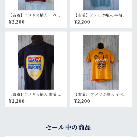
【古着】アメリカ輸入 イベン
【古着】アメリカ輸入 半袖 T
ト 半袖 Tシャツ バックプリン
シャツ バックプリント メンズ
¥2,200
¥2,200
ト メンズXL レッド系 バーガ
S ライトブルー（水色） Rank
ンディ/ワインレッド RankB
B
【古着】アメリカ輸入 古着 イ
【古着】 アメリカ輸入 イベン
ベント 半袖 Tシャツ（DUPO
ト 半袖 Tシャツ Avon Oriole
¥2,200
¥2,200
NT）メンズ S ネイビー Rank
Athletics メンズ S イエロー
B
RankB
セール中の商品