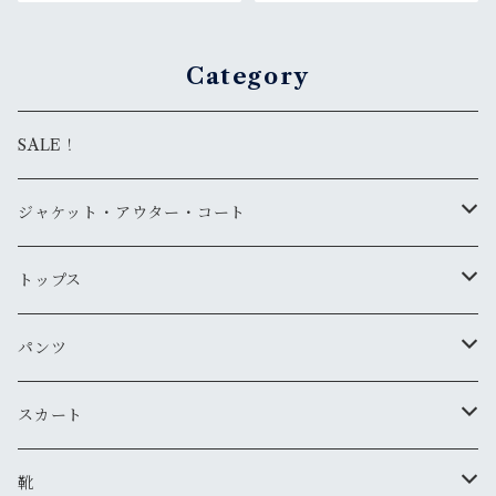
ト アメカジ RankS
Category
SALE！
ジャケット・アウター・コート
デニムジャケット
トップス
古着
レザージャケット
ニット・セーター
パンツ
新品
古着
古着
ミリタリージャケット
カーディガン
デニム・ジーンズ
スカート
新品
新品
古着
古着
ダウンジャケット
Tシャツ・カットソー（半袖・袖無し）
ワークパンツ
古着
靴