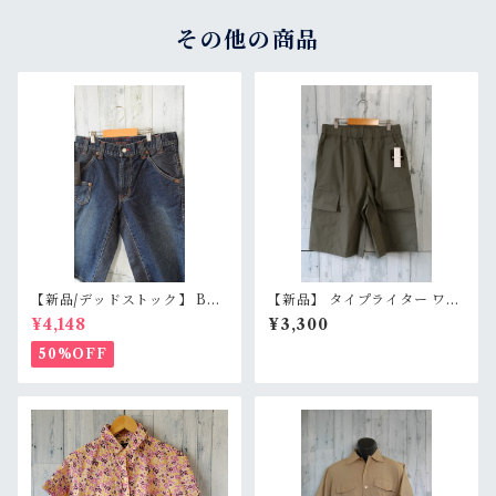
その他の商品
【新品/デッドストック】 BL
【新品】 タイプライター ワイ
UE WAY ブルーウェイ 日本製
ド カーゴショーツ M/L/LL セ
¥4,148
¥3,300
デニムショートパンツ S/M/L
ージグリーン イージーパンツ
（M1431-50） 膝下丈 職人加
膝下丈 ワイドショーツ RankS
50%OFF
工 アメカジ RankS