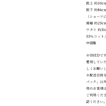
股上 約30c
股下 約86c
（ショーツに
裾幅 約25c
ワタリ 約31
55％コット
中国製
※USED
愛用してい
しくお願い
※配送日時
パック」以
用のお客様
ご利用くだ
認ください