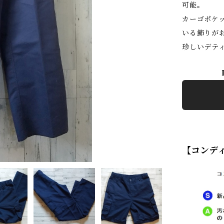
可能。
カーゴポケ
いる飾りが
珍しいデテ
【コンデ