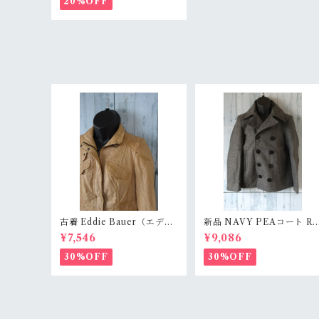
20%OFF
古着 Eddie Bauer（エデ
新品 NAVY PEAコート Ra
ィ・バウアー） レザージ
nkS
¥7,546
¥9,086
ャケットサイズS RankC
30%OFF
30%OFF