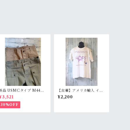
新品 USMCタイプ M44HB
【古着】アメリカ輸入 イベ
T ヒップカーゴ モンキーパ
ント 半袖 Tシャツ プリント
¥3,521
¥2,200
ンツ RankS
Relay for life メンズ L ホ
ワイト RankC
30%OFF