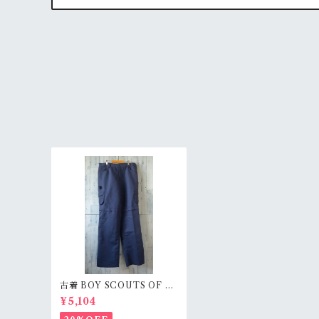
古着 BOY SCOUTS OF A
MERICA ボーイスカウトパ
¥5,104
ンツ ロングショート切替 /
メンズw34 RankB