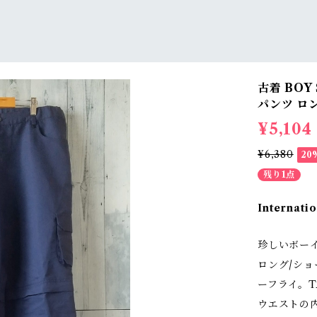
古着 BOY
パンツ ロン
¥5,104
¥6,380
20
残り1点
Internatio
珍しいボー
ロング/シ
ーフライ。T
ウエストの