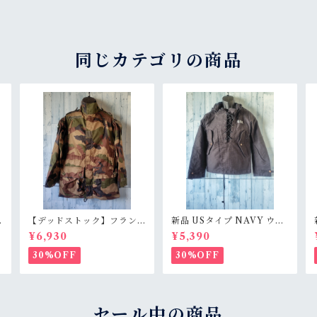
同じカテゴリの商品
【デッドストック】フラン
新品 USタイプ NAVY ウェ
ス T4Felin コンバットジャ
ットウェザーパーカー Rank
¥6,930
¥5,390
ケット CCE RankS
S
30%OFF
30%OFF
セール中の商品