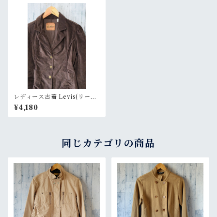
レディース古着 Levis(リーバ
イス)ベロアジャケット（Lad
¥4,180
y's）◆L RankBアメカジ古
着ファッション
同じカテゴリの商品