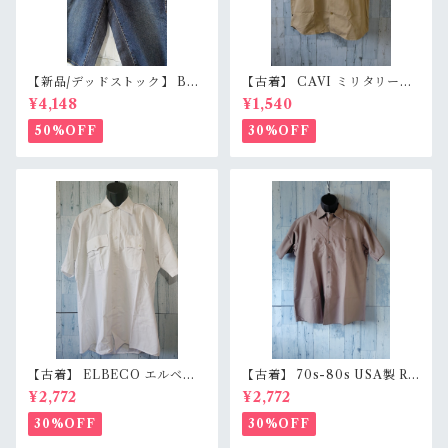
【新品/デッドストック】 BL
【古着】 CAVI ミリタリー風
UE WAY ブルーウェイ 日本製
半袖シャツ XL（身幅63cm）
¥4,148
¥1,540
デニムショートパンツ S/M/L
ベージュ 金ボタン 80s ロック
（M1431-50） 膝下丈 職人加
エポレット オーバーサイズ Ra
50%OFF
30%OFF
工 アメカジ RankS
nkB
【古着】 ELBECO エルベコ
【古着】 70s-80s USA製 RE
半袖 ワークシャツ L（身幅63.
D KAP 半袖 ワークシャツ L
¥2,772
¥2,772
5cm） ホワイト 白 ビッグシ
（身幅62cm） チャコール レ
ルエット オーバーサイズ Ran
ッドキャップ ヴィンテージ Ra
30%OFF
30%OFF
kB
nkC