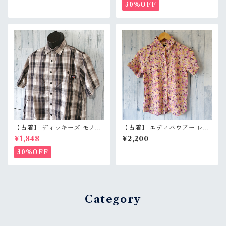
ジュ ハーフパンツ 膝下丈 Ran
身幅60cm WorkwearCorp
30%OFF
kB
RankC
【古着】 ディッキーズ モノト
【古着】 エディバウアー レー
ーン チェックシャツ 半袖 メン
ヨン シルク 半袖シャツ PS
¥1,848
¥2,200
ズ XL グレー ブラック 黒 コ
（レディースXS〜S相当） 花
ットン100% Dickies RankB
柄 チェック柄 高級素材 Eddie
30%OFF
Bauer RankB
Category