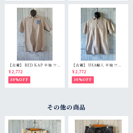
【古着】 RED KAP 半袖 ワー
【古着】 USA輸入 半袖 ワー
クシャツ M〜L相当（身幅55c
クシャツ L（身幅59.5cm）
¥2,772
¥2,772
m） 刺しゅう入り 企業ロゴ レ
ベージュグレー スナップボタ
ッドキャップ アジ感有 RankC
ン 薄手 アメカジ RankB
30%OFF
30%OFF
その他の商品