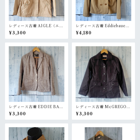
レディース古着 AIGLE（エー
レディース古着 Eddiebauer
グル）コットンライダースジ
(エディバウアー) ジャケット/
¥3,300
¥4,180
ャケット Mサイズ ベージュRa
スカート/セットアップ サイズ
nkB
PM ベージュ系 Rank
レディース古着 EDDIE BAU
レディース古着 McGREGOR
ER（エディバウアー） 2つボ
マクレガージャケット Mサイ
¥3,300
¥3,300
タンテーラードジャケット グ
ズ BLACK RankB
レー P4 RankB