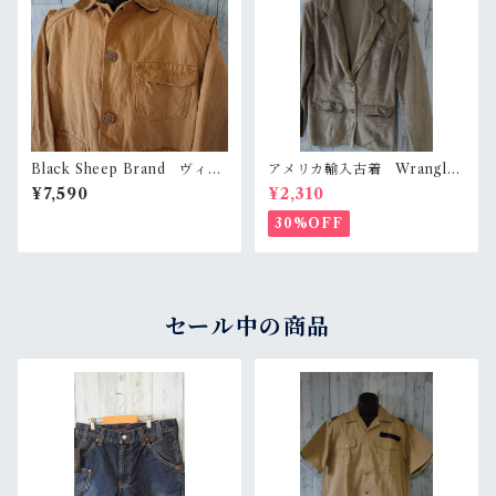
Black Sheep Brand ヴィン
アメリカ輸入古着 Wrangler
テージハンティングジャケッ
（ラングラー）JUNIORSコー
¥7,590
¥2,310
ト RankD
デュロイジャケット◆15 Ran
kC
30%OFF
セール中の商品