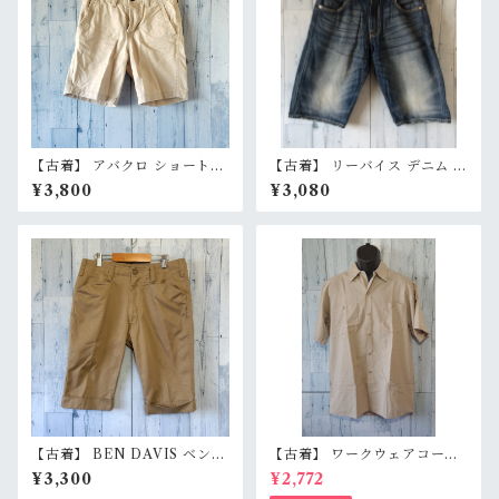
【古着】 アバクロ ショートパ
【古着】 リーバイス デニム シ
ンツ W28（実寸ウエスト78c
ョートパンツ W30（実寸ウエ
¥3,800
¥3,080
m） ベージュ 膝上丈 Abercr
スト81cm） 濃紺 インディゴ
ombie & Fitch コットン10
ハーフパンツ 膝丈 Levi's Ran
0% RankB
kB
【古着】 BEN DAVIS ベンデ
【古着】 ワークウェアコーポ
イビス ワーク ショートパンツ
レーション 半袖 ワークシャツ
¥3,300
¥2,772
W30（ウエスト76cm） ベー
L グレー ワッペン跡 雰囲気系