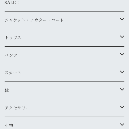
SALE！
ジャケット・アウター・コート
デニムジャケット
トップス
古着
レザージャケット
ニット・セーター
パンツ
新品
古着
古着
ミリタリージャケット
カーディガン
デニム・ジーンズ
スカート
新品
新品
古着
古着
ダウンジャケット
Tシャツ・カットソー（半袖・袖無し）
ワークパンツ
古着
靴
新品
新品
古着
古着
新品
スタジアムジャンバー
Tシャツ・カットソー（長袖・７分）
ミリタリー・カーゴパンツ
スニーカー
アクセサリー
新品
新品
古着
古着
新品
新品
ワークジャケット
ポロシャツ
チノパン
ブーツ
ネックレス
小物