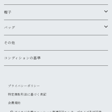
新品
古着
古着
古着
新品
古着
古着
コート
シャツ（半袖）
ショートパンツ
サンダル
ブレスレット
財布
帽子
新品
古着
新品
新品
古着
古着
古着
新品
新品
マウンテンパーカー
シャツ（長袖）
オーバーオール
長靴・レインシューズ
バングル・リストバンド
キーケース
キャップ
バッグ
新品
新品
新品
古着
古着
古着
古着
古着
その他
パーカー
その他
その他
ピアス
手袋
ハット
ショルダー
その他
新品
新品
新品
新品
古着
古着
古着
新品
新品
新品
ナイロンジャケット
スウェット
リング
ベルト
ニットキャップ・ビーニー
トート
コンディションの基準
新品
新品
古着
古着
古着
新品
新品
新品
古着
ジャージ
その他
マフラー
ハンチング・ベレー
ボストン
プライバシーポリシー
新品
古着
新品
新品
ベスト
サングラス
キャスケット
リュックサック・バックパック
特定商取引法に基づく表記
古着
古着
会員規約
その他
ソックス
その他
ウェストポーチ