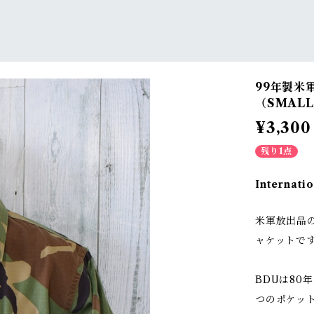
99年製米
（SMALL
¥3,300
残り1点
Internatio
米軍放出品のミ
ャケットで
BDUは80
つのポケッ