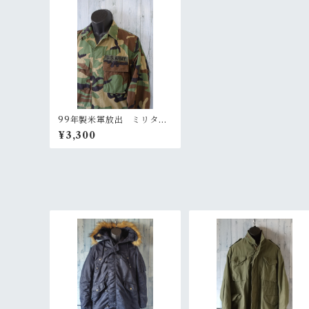
99年製米軍放出 ミリタリ
ーBDUジャケット（SMAL
¥3,300
L-REGULAR) RankB