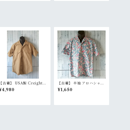
【古着】 USA製 Creighto
【古着】 半袖 アロハシャツ
n クレイトン 半袖 ミリタリ
S USA製 ボタニカル柄 総柄
¥4,980
¥1,650
ーシャツ M ウール混 オープ
オープンカラー シワになり
ンカラー 開襟 アメリカ製 R
にくい イージーケア RankB
ankB