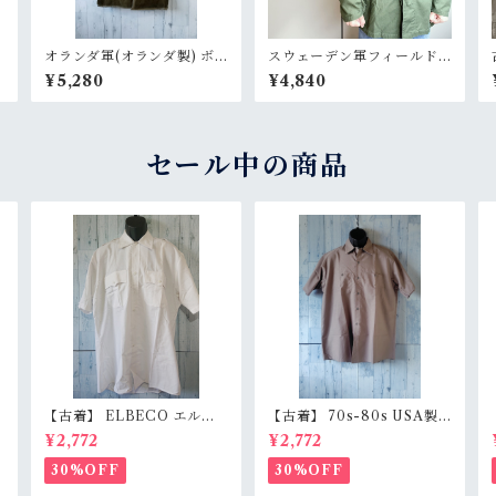
e
オランダ軍(オランダ製) ボ
スウェーデン軍フィールド
アライニングコート デッド
ジャケット M59【DEAD
¥5,280
¥4,840
ストック RankA
STOCK】RankA
セール中の商品
【古着】 ELBECO エルベ
【古着】 70s-80s USA製
c
コ 半袖 ワークシャツ L（身
RED KAP 半袖 ワークシャ
¥2,772
¥2,772
s
幅63.5cm） ホワイト 白 ビ
ツ L（身幅62cm） チャコ
ッグシルエット オーバーサ
ール レッドキャップ ヴィン
30%OFF
30%OFF
イズ RankB
テージ RankC