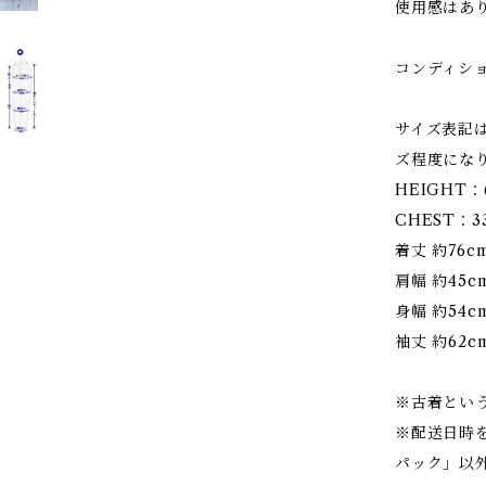
使用感はあ
コンディシ
サイズ表記
ズ程度にな
HEIGHT：
CHEST：3
着丈 約76c
肩幅 約45c
身幅 約54c
袖丈 約62c
※古着とい
※配送日時
パック」以