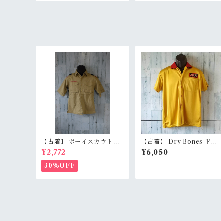
【古着】 ボーイスカウト シ
【古着】 Dry Bones ドラ
ャツ 半袖 ユースM（レディ
イボーンズ ボーリングシャ
¥2,772
¥6,050
ースXS〜S相当） ベージュ
ツ 36（メンズS/レディース
BSA BoyScouts 定番色 Ra
M〜L相当） イエロー 黄色
30%OFF
nkB
ロカビリー 50s 日本製 Ran
kB