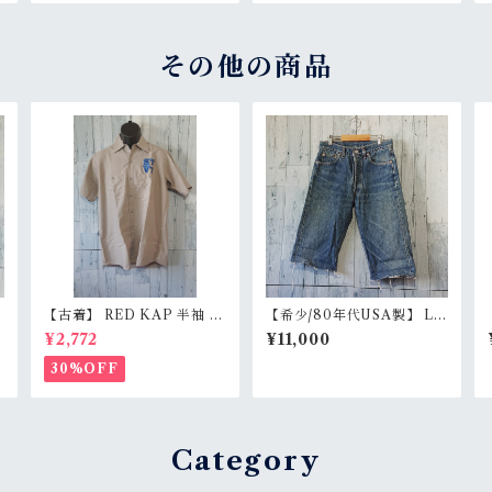
その他の商品
【古着】 RED KAP 半袖 ワ
【希少/80年代USA製】 Le
ークシャツ M〜L相当（身
vi's 501 カットオフ デニム
¥2,772
¥11,000
幅55cm） 刺しゅう入り 企
ハーフパンツ W29（ウエス
業ロゴ レッドキャップ アジ
ト71cm） ヴィンテージ 膝
30%OFF
感有 RankC
下丈 アメカジ ユニセックス
RankB
Category