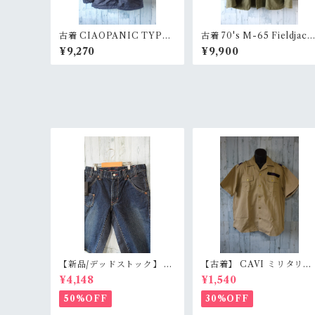
古着 CIAOPANIC TYPY
古着 70's M-65 Fieldjack
N-3B 中綿ジャケット サイ
t 3RD M-S RankC
¥9,270
¥9,900
ズS RankB
【新品/デッドストック】 B
【古着】 CAVI ミリタリー
LUE WAY ブルーウェイ 日
風 半袖シャツ XL（身幅63
¥4,148
¥1,540
本製 デニムショートパンツ
m） ベージュ 金ボタン 80
S/M/L（M1431-50） 膝下
ロック エポレット オーバー
50%OFF
30%OFF
丈 職人加工 アメカジ RankS
サイズ RankB