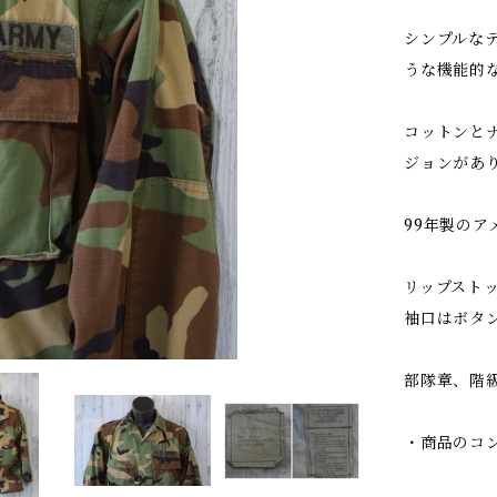
シンプルな
うな機能的
コットンと
ジョンがあ
99年製のア
リップスト
袖口はボタ
部隊章、階
・商品のコ