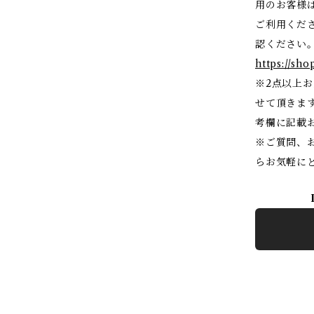
用のお客様
ご利用くだ
認ください
https://sho
※2点以上
せて頂きま
考欄に記載
※ご質問、
らお気軽に