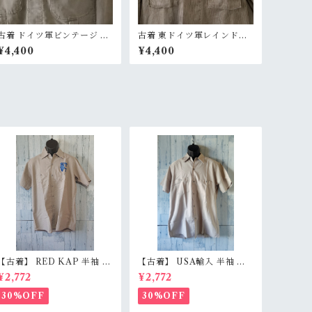
古着 ドイツ軍ビンテージ ワ
古着 東ドイツ軍レインドロ
ッペン付 モルスキンジャケ
ップカモジャケット M52 R
¥4,400
¥4,400
ット RankB
ankB
【古着】 RED KAP 半袖 ワ
【古着】 USA輸入 半袖 ワ
ークシャツ M〜L相当（身
ークシャツ L（身幅59.5c
¥2,772
¥2,772
幅55cm） 刺しゅう入り 企
m） ベージュグレー スナッ
業ロゴ レッドキャップ アジ
プボタン 薄手 アメカジ Ran
30%OFF
30%OFF
感有 RankC
kB