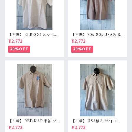
【古着】 ELBECO エルベコ
【古着】 70s-80s USA製 RE
半袖 ワークシャツ L（身幅63.
D KAP 半袖 ワークシャツ L
¥2,772
¥2,772
5cm） ホワイト 白 ビッグシ
（身幅62cm） チャコール レ
ルエット オーバーサイズ Ran
ッドキャップ ヴィンテージ Ra
30%OFF
30%OFF
kB
nkC
【古着】 RED KAP 半袖 ワー
【古着】 USA輸入 半袖 ワー
クシャツ M〜L相当（身幅55c
クシャツ L（身幅59.5cm）
¥2,772
¥2,772
m） 刺しゅう入り 企業ロゴ レ
ベージュグレー スナップボタ