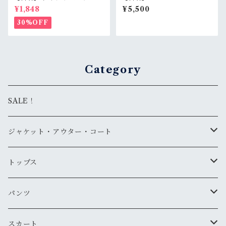
クシャツ 半袖 メンズ XL グレ
ガーケーン 半袖 アロハシャツ
¥1,848
¥5,500
ー グリーン 灰 緑 コットン10
L グレー 総柄 アースカラー か
0% Dickies RankB
りゆし コットン 東洋 RankB
30%OFF
Category
SALE！
ジャケット・アウター・コート
デニムジャケット
トップス
古着
レザージャケット
ニット・セーター
パンツ
新品
古着
古着
ミリタリージャケット
カーディガン
デニム・ジーンズ
スカート