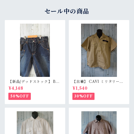
セール中の商品
【新品/デッドストック】 BL
【古着】 CAVI ミリタリー風
UE WAY ブルーウェイ 日本製
半袖シャツ XL（身幅63cm）
¥4,148
¥1,540
デニムショートパンツ S/M/L
ベージュ 金ボタン 80s ロック
（M1431-50） 膝下丈 職人加
エポレット オーバーサイズ Ra
50%OFF
30%OFF
工 アメカジ RankS
nkB