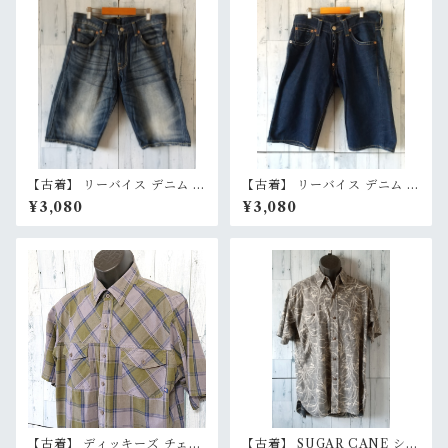
【古着】 リーバイス デニム シ
【古着】 リーバイス デニム シ
ョートパンツ W30（実寸ウエ
ョートパンツ W33（ウエスト
¥3,080
¥3,080
スト81cm） 濃紺 インディゴ
85cm） 濃紺 インディゴ シン
ハーフパンツ 膝丈 Levi's Ran
チバックハーフパンツ Levi's
kB
RankB
【古着】 ディッキーズ チェッ
【古着】 SUGAR CANE シュ