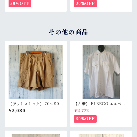
ッドキャップ アジ感有 RankC
ン 薄手 アメカジ RankB
30%OFF
30%OFF
その他の商品
【デッドストック】 70s-80s
【古着】 ELBECO エルベコ
スウェーデン軍 実物 ショート
半袖 ワークシャツ L（身幅63.
¥3,080
¥2,772
パンツ 44/46展開（W76/W8
5cm） ホワイト 白 ビッグシ
4） ユーロミリタリー 膝上丈
ルエット オーバーサイズ Ran
30%OFF
ショーツ 本物 RankS
kB