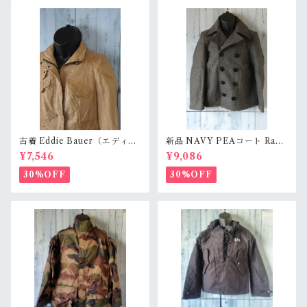
古着 Eddie Bauer（エディ・
新品 NAVY PEAコート Rank
バウアー） レザージャケッ
S
¥7,546
¥9,086
トサイズS RankC
30%OFF
30%OFF