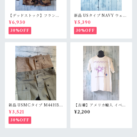
【デッドストック】フランス
新品 USタイプ NAVY ウェッ
T4Felin コンバットジャケッ
トウェザーパーカー RankS
¥6,930
¥5,390
ト CCE RankS
30%OFF
30%OFF
新品 USMCタイプ M44HBT
【古着】アメリカ輸入 イベン
ヒップカーゴ モンキーパンツ
ト 半袖 Tシャツ プリント Rel
¥3,521
¥2,200
RankS
ay for life メンズ L ホワイト
RankC
30%OFF