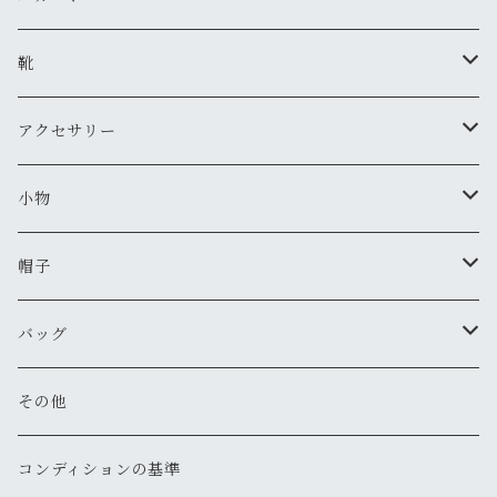
新品
新品
古着
古着
ダウンジャケット
Tシャツ・カットソー（半袖・袖無し）
ワークパンツ
古着
靴
新品
新品
古着
古着
新品
スタジアムジャンバー
Tシャツ・カットソー（長袖・７分）
ミリタリー・カーゴパンツ
スニーカー
アクセサリー
新品
新品
古着
古着
新品
新品
ワークジャケット
ポロシャツ
チノパン
ブーツ
ネックレス
小物
新品
古着
古着
古着
新品
古着
古着
コート
シャツ（半袖）
ショートパンツ
サンダル
ブレスレット
財布
帽子
新品
古着
新品
新品
古着
古着
古着
新品
新品
マウンテンパーカー
シャツ（長袖）
オーバーオール
長靴・レインシューズ
バングル・リストバンド
キーケース
キャップ
バッグ
新品
新品
新品
古着
古着
古着
古着
古着
その他
パーカー
その他
その他
ピアス
手袋
ハット
ショルダー
その他
新品
新品
新品
新品
古着
古着
古着
新品
新品
新品
ナイロンジャケット
スウェット
リング
ベルト
ニットキャップ・ビーニー
トート
コンディションの基準