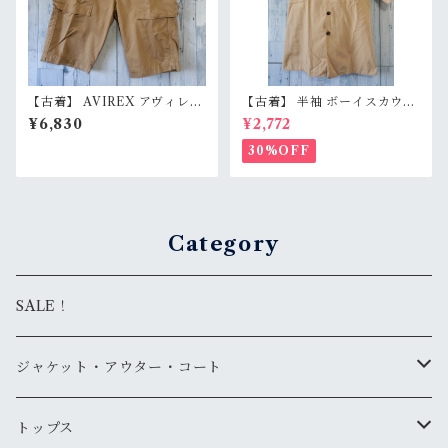
【古着】 AVIREX アヴィレッ
【古着】 半袖 ボーイスカウト
クス ハーフ カーゴパンツ M
シャツ ユースL ベージュ カー
¥6,830
¥2,772
（ウエスト80cm） ベージュ
キ BSA オフィシャル レディ
モンキーパンツ ショーツ ミリ
ースM〜L/メンズS相当 アメ
30%OFF
タリー RankB
カジ RankB
Category
SALE！
ジャケット・アウター・コート
デニムジャケット
トップス