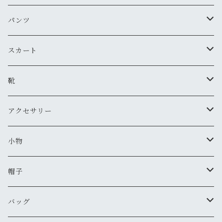
古着
レザージャケット
ニット・セーター
パンツ
新品
古着
古着
ミリタリージャケット
カーディガン
デニム・ジーンズ
スカート
新品
新品
古着
古着
ダウンジャケット
Tシャツ・カットソー（半袖・袖無し）
ワークパンツ
古着
靴
新品
新品
古着
古着
新品
スタジアムジャンバー
Tシャツ・カットソー（長袖・７分）
ミリタリー・カーゴパンツ
スニーカー
アクセサリー
新品
新品
古着
古着
新品
新品
ワークジャケット
ポロシャツ
チノパン
ブーツ
ネックレス
小物
新品
古着
古着
古着
新品
古着
古着
コート
シャツ（半袖）
ショートパンツ
サンダル
ブレスレット
財布
帽子
新品
古着
新品
新品
古着
古着
古着
新品
新品
マウンテンパーカー
シャツ（長袖）
オーバーオール
長靴・レインシューズ
バングル・リストバンド
キーケース
キャップ
バッグ