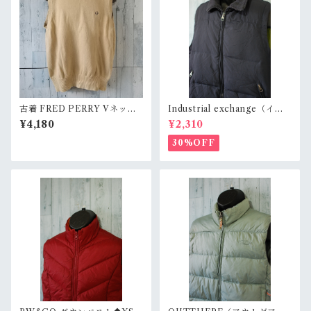
古着 FRED PERRY Vネック
Industrial exchange（イン
ベスト RankB
ダストリアルエクスチェン
¥4,180
¥2,310
ジ） Hooded Down Vest◆
M RankB
30%OFF