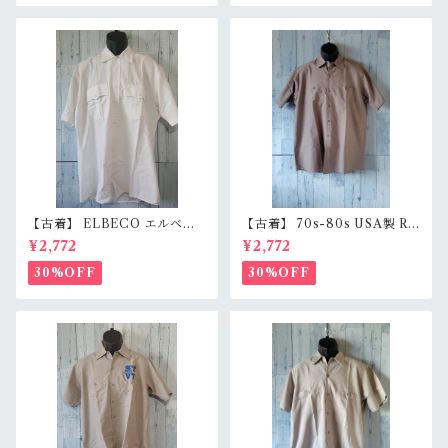
【古着】 ELBECO エルベコ
【古着】 70s-80s USA製 RE
半袖 ワークシャツ L（身幅63.
D KAP 半袖 ワークシャツ L
¥2,772
¥2,772
5cm） ホワイト 白 ビッグシ
（身幅62cm） チャコール レ
ルエット オーバーサイズ Ran
ッドキャップ ヴィンテージ Ra
30%OFF
30%OFF
kB
nkC