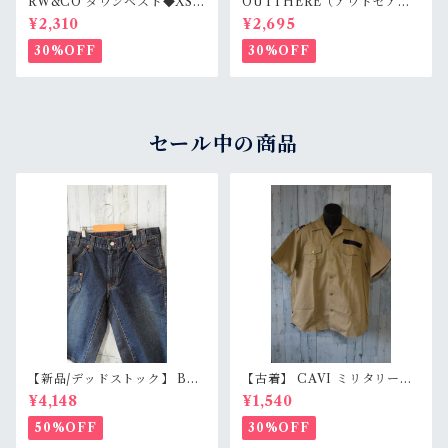
RW&CO ダウンベスト◆XS
OUTTHERE（アウトゼア
アメリカ輸入古着RankB
ー） ダウンベスト◆M Rank
¥2,310
¥2,695
B★アメリカ輸入古着
30%OFF
30%OFF
セール中の商品
【新品/デッドストック】 BL
【古着】 CAVI ミリタリー風
UE WAY ブルーウェイ 日本製
半袖シャツ XL（身幅63cm）
¥4,148
¥1,540
デニムショートパンツ S/M/L
ベージュ 金ボタン 80s ロック
（M1431-50） 膝下丈 職人加
エポレット オーバーサイズ Ra
50%OFF
30%OFF
工 アメカジ RankS
nkB