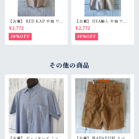
【古着】 RED KAP 半袖 ワー
【古着】 USA輸入 半袖 ワー
クシャツ M〜L相当（身幅55c
クシャツ L（身幅59.5cm）
¥2,772
¥2,772
m） 刺しゅう入り 企業ロゴ レ
ベージュグレー スナップボタ
ッドキャップ アジ感有 RankC
ン 薄手 アメカジ RankB
30%OFF
30%OFF
その他の商品
【古着】 ディッキーズ ミニチ
【古着】 NAPAPIJRI ナパピ