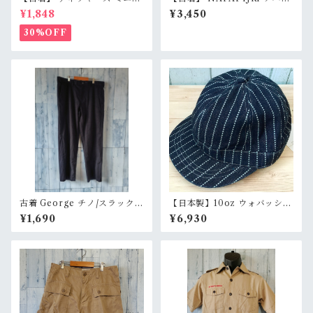
ェック柄 半袖 ワークシャツ L
リ ハーフ カーゴパンツ 31
¥1,848
¥3,450
白 水色 小格子 コットンポリ
（ウエスト79cm） カーキ ア
イージーケア Dickies RankB
ースカラー ショーツ ユーロス
30%OFF
トリート RankB
古着 George チノ/スラックス
【日本製】10oz ウォバッシュ
サイズ36×30 ブラック系 Ran
デニム アーミーアンパイアキ
¥1,690
¥6,930
kB
ャップ（新品 / Rank S）