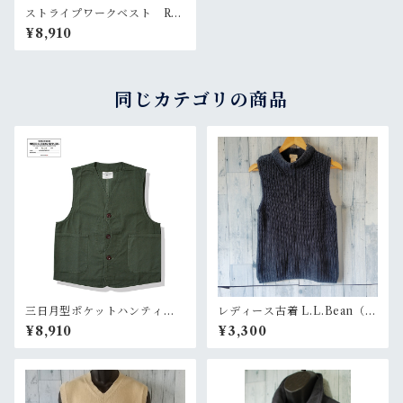
ストライプワークベスト Ran
kS
¥8,910
同じカテゴリの商品
三日月型ポケットハンティン
レディース古着 L.L.Bean（エ
グベスト RankS
ルエルビーン）ニットベストS
¥8,910
¥3,300
Mサイズ グリーンネイビー Ra
nkB