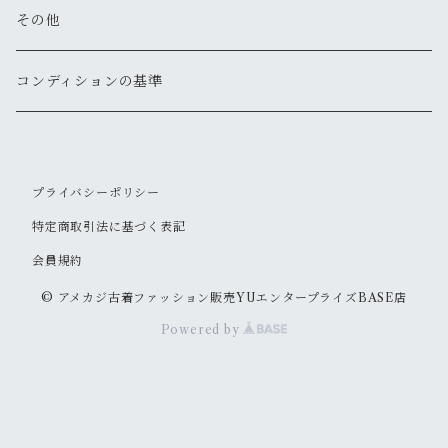
新品
新品
新品
古着
古着
古着
古着
古着
その他
パーカー
その他
その他
ピアス
手袋
ハット
ショルダー
その他
新品
新品
新品
新品
古着
古着
古着
新品
新品
新品
ナイロンジャケット
スウェット
リング
ベルト
ニットキャップ・ビーニー
トート
コンディションの基準
新品
新品
古着
古着
古着
新品
新品
新品
古着
ジャージ
その他
マフラー
ハンチング・ベレー
ボストン
プライバシーポリシー
新品
古着
新品
新品
ベスト
サングラス
キャスケット
リュックサック・バックパック
特定商取引法に基づく表記
古着
古着
会員規約
その他
ソックス
その他
ウェストポーチ
© アメカジ古着ファッション販売YUエンタープライズBASE店
新品
新品
その他
ボディバッグ
Powered by
新品
メッセンジャー
その他