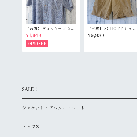
【古着】 ディッキーズ ミニ
【古着】 SCHOTT ショッ
チェック柄 半袖 ワークシャ
ト チノ ショートパンツ W3
¥1,848
¥5,830
ツ L 白 水色 小格子 コット
0（実寸W32相当） ベージ
ンポリ イージーケア Dickie
ュ ハーフパンツ ショーツ 
30%OFF
s RankB
本製 RankB
SALE！
ジャケット・アウター・コート
デニムジャケット
トップス