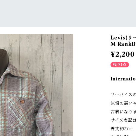
Levis
M RankB
¥2,200
残り1点
Internatio
リーバイス
気温の高い
古着になり
サイズ表記
着丈約77㎝