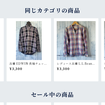
同じカテゴリの商品
古着 EDWIN 長袖チェック
レディース古着 L.L.Bean
M
シャツ ネルシャツ サイズM
（エルエルビーン）チェッ
¥3,300
¥3,300
ブルー系Rank
クシャツ Sサイズ RankB
セール中の商品