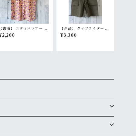
【古着】 エディバウアー レ
【新品】 タイプライター ワ
ーヨン シルク 半袖シャツ P
イド カーゴショーツ M/L/L
¥2,200
¥3,300
S（レディースXS〜S相当）
L セージグリーン イージー
花柄 チェック柄 高級素材 E
パンツ 膝下丈 ワイドショー
ddie Bauer RankB
ツ RankS