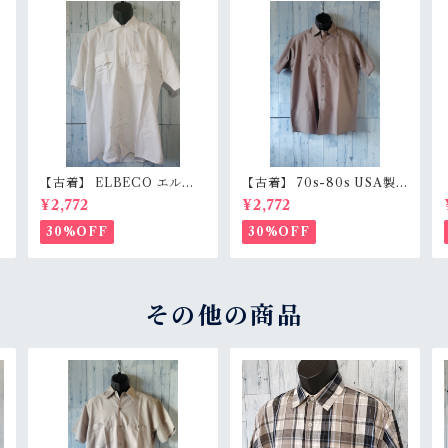
【古着】 ELBECO エルベ
【古着】 70s-80s USA製
c
コ 半袖 ワークシャツ L（身
RED KAP 半袖 ワークシャ
¥2,772
¥2,772
s
幅63.5cm） ホワイト 白 ビ
ツ L（身幅62cm） チャコ
ッグシルエット オーバーサ
ール レッドキャップ ヴィン
30%OFF
30%OFF
イズ RankB
テージ RankC
その他の商品