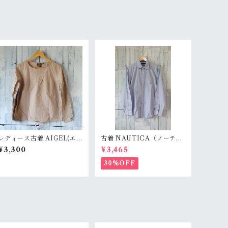
レディース古着 AIGEL(エ
古着 NAUTICA（ノーティ
ーグル) プルオーバーシャツ
カ）チェックシャツ RankB
¥3,300
¥3,465
ブラウス Mサイズ ベージュ
アメトラ/アイビー/プレッピ
RankB
ー
30%OFF