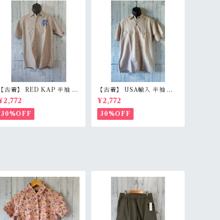
【古着】 RED KAP 半袖 ワ
【古着】 USA輸入 半袖 ワ
ークシャツ M〜L相当（身
ークシャツ L（身幅59.5c
¥2,772
¥2,772
幅55cm） 刺しゅう入り 企
m） ベージュグレー スナッ
業ロゴ レッドキャップ アジ
プボタン 薄手 アメカジ Ran
30%OFF
30%OFF
感有 RankC
kB