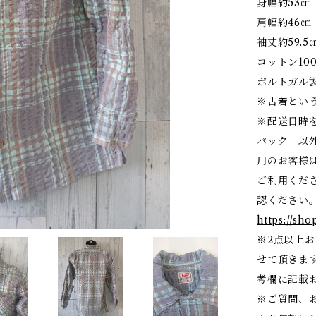
身幅約53㎝
肩幅約46㎝
袖丈約59.5
コットン10
ポルトガル
※古着とい
※配送日時
パック」以
用のお客様
ご利用くだ
認ください
https://sho
※2点以上
せて頂きま
考欄に記載
※ご質問、