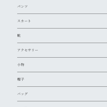
古着
レザージャケット
ニット・セーター
パンツ
新品
古着
古着
ミリタリージャケット
カーディガン
デニム・ジーンズ
スカート
新品
新品
古着
古着
ダウンジャケット
Tシャツ・カットソー（半袖・袖無し）
ワークパンツ
古着
靴
新品
新品
古着
古着
新品
スタジアムジャンバー
Tシャツ・カットソー（長袖・７分）
ミリタリー・カーゴパンツ
スニーカー
アクセサリー
新品
新品
古着
古着
新品
新品
ワークジャケット
ポロシャツ
チノパン
ブーツ
ネックレス
小物
新品
古着
古着
古着
新品
古着
古着
コート
シャツ（半袖）
ショートパンツ
サンダル
ブレスレット
財布
帽子
新品
古着
新品
新品
古着
古着
古着
新品
新品
マウンテンパーカー
シャツ（長袖）
オーバーオール
長靴・レインシューズ
バングル・リストバンド
キーケース
キャップ
バッグ
新品
新品
新品
古着