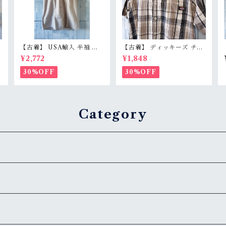
【古着】 USA輸入 半袖 ワ
【古着】 ディッキーズ チェ
ークシャツ L（身幅59.5c
ックシャツ 半袖 メンズ L グ
¥2,772
¥1,848
m） ベージュグレー スナッ
レー カーキ ベージュ アース
日
プボタン 薄手 アメカジ Ran
カラー コットン100% Rank
30%OFF
30%OFF
kB
B
Category