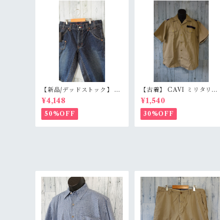
【新品/デッドストック】 B
【古着】 CAVI ミリタリー
LUE WAY ブルーウェイ 日
風 半袖シャツ XL（身幅63
¥4,148
¥1,540
本製 デニムショートパンツ
m） ベージュ 金ボタン 80
S/M/L（M1431-50） 膝下
ロック エポレット オーバー
50%OFF
30%OFF
丈 職人加工 アメカジ RankS
サイズ RankB