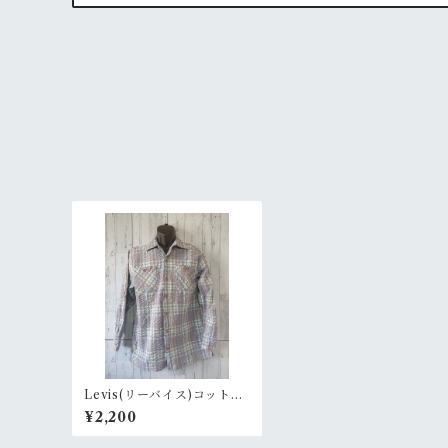
Levis(リーバイス)コット
ン 開襟 チェックシャ
¥2,200
ツ M RankB