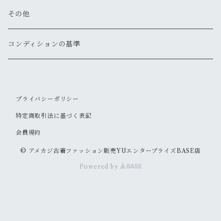
新品
新品
新品
古着
古着
古着
古着
古着
その他
パーカー
その他
その他
ピアス
手袋
ハット
ショルダー
その他
新品
新品
新品
新品
古着
古着
古着
新品
新品
新品
ナイロンジャケット
スウェット
リング
ベルト
ニットキャップ・ビーニー
トート
コンディションの基準
新品
新品
古着
古着
古着
新品
新品
新品
古着
ジャージ
その他
マフラー
ハンチング・ベレー
ボストン
プライバシーポリシー
新品
古着
新品
新品
ベスト
サングラス
キャスケット
リュックサック・バックパック
特定商取引法に基づく表記
古着
古着
会員規約
その他
ソックス
その他
ウェストポーチ
© アメカジ古着ファッション販売YUエンタープライズBASE店
新品
新品
その他
ボディバッグ
Powered by
新品
メッセンジャー