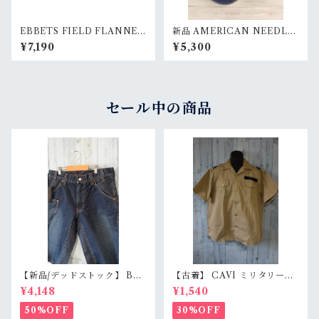
EBBETS FIELD FLANNEL
新品 AMERICAN NEEDLE
S 別注 COTTON BALLCAP
ARCHIVE HOMESTEAD G
¥7,190
¥5,300
(73/8) Ranks
RAYS NAVY ホームステッド
グレイズ ストライプ/ネイビー
ベースボールキャップ RankS
セール中の商品
【新品/デッドストック】 BL
【古着】 CAVI ミリタリー風
UE WAY ブルーウェイ 日本製
半袖シャツ XL（身幅63cm）
¥4,148
¥1,540
デニムショートパンツ S/M/L
ベージュ 金ボタン 80s ロック
（M1431-50） 膝下丈 職人加
エポレット オーバーサイズ Ra
50%OFF
30%OFF
工 アメカジ RankS
nkB