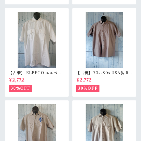
【古着】 ELBECO エルベコ
【古着】 70s-80s USA製 RE
半袖 ワークシャツ L（身幅63.
D KAP 半袖 ワークシャツ L
¥2,772
¥2,772
5cm） ホワイト 白 ビッグシ
（身幅62cm） チャコール レ
ルエット オーバーサイズ Ran
ッドキャップ ヴィンテージ Ra
30%OFF
30%OFF
kB
nkC