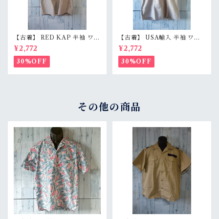
【古着】 RED KAP 半袖 ワー
【古着】 USA輸入 半袖 ワー
クシャツ M〜L相当（身幅55c
クシャツ L（身幅59.5cm）
¥2,772
¥2,772
m） 刺しゅう入り 企業ロゴ レ
ベージュグレー スナップボタ
ッドキャップ アジ感有 RankC
ン 薄手 アメカジ RankB
30%OFF
30%OFF
その他の商品