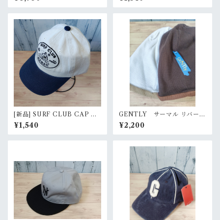
ャップ（新品 / Rank S）
ップ RankS
[新品] SURF CLUB CAP ア
GENTLY サーマル リバーシ
メカジ キャップ RankS
ブル ルーズワッチ RankS
¥1,540
¥2,200