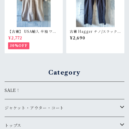
【古着】 USA輸入 半袖 ワー
古着 Hagger チノ/スラック
クシャツ L（身幅59.5cm）
ス サイズ38×30 ネイビー系 R
¥2,772
¥2,690
ベージュグレー スナップボタ
ankB
ン 薄手 アメカジ RankB
30%OFF
Category
SALE！
ジャケット・アウター・コート
デニムジャケット
トップス