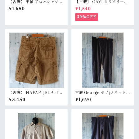
【古着】 半袖 アロハシャツ S
【古着】 CAVI ミリタリー風
USA製 ボタニカル柄 総柄 オ
半袖シャツ XL（身幅63cm）
¥1,650
¥1,540
ープンカラー シワになりにく
ベージュ 金ボタン 80s ロック
い イージーケア RankB
エポレット オーバーサイズ Ra
30%OFF
nkB
【古着】 NAPAPIJRI ナパピ
古着 George チノ/スラックス
リ ハーフ カーゴパンツ 31
サイズ36×30 ブラック系 Ran
¥3,450
¥1,690
（ウエスト79cm） カーキ ア
kB
ースカラー ショーツ ユーロス
トリート RankB