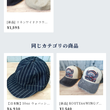
[新品] リネンワイドクラウン
ハンキャス：キャップ RankS
¥1,595
同じカテゴリの商品
【日本製】10oz ウォバッシュ
[新品] ROUTE66WINGプリ
デニム アーミーアンパイアキ
ントダイドCAP バイカーキャ
¥6,930
¥1,540