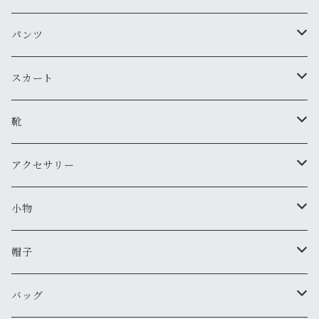
古着
レザージャケット
ニット・セーター
パンツ
新品
古着
古着
ミリタリージャケット
カーディガン
デニム・ジーンズ
スカート
新品
新品
古着
古着
ダウンジャケット
Tシャツ・カットソー（半袖・袖無し）
ワークパンツ
古着
靴
新品
新品
古着
古着
新品
スタジアムジャンバー
Tシャツ・カットソー（長袖・７分）
ミリタリー・カーゴパンツ
スニーカー
アクセサリー
新品
新品
古着
古着
新品
新品
ワークジャケット
ポロシャツ
チノパン
ブーツ
ネックレス
小物
新品
古着
古着
古着
新品
古着
古着
コート
シャツ（半袖）
ショートパンツ
サンダル
ブレスレット
財布
帽子
新品
古着
新品
新品
古着
古着
古着
新品
新品
マウンテンパーカー
シャツ（長袖）
オーバーオール
長靴・レインシューズ
バングル・リストバンド
キーケース
キャップ
バッグ