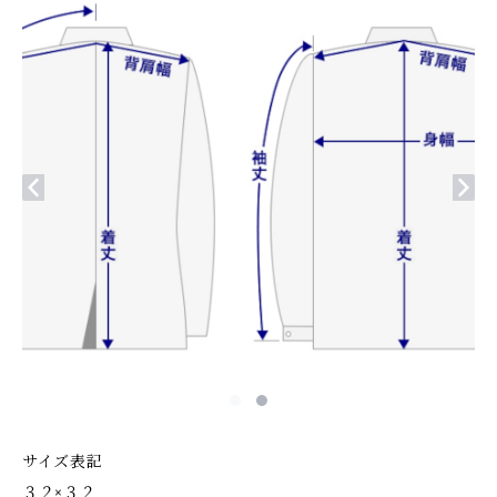
サイズ表記
３２×３２