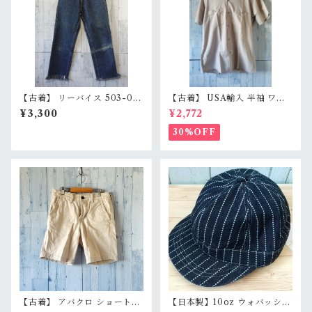
【古着】 リーバイス 503-021
【古着】 USA輸入 半袖 ワー
7 デニムパンツ W29（70c
クシャツ L（身幅59.5cm）
¥3,300
¥2,772
m） 64cmカットオフ 日焼け
ベージュグレー スナップボタ
エイジング グランジ Levi's R
ン 薄手 アメカジ RankB
30%OFF
ankD
【古着】 アバクロ ショートパ
【日本製】10oz ウォバッシュ