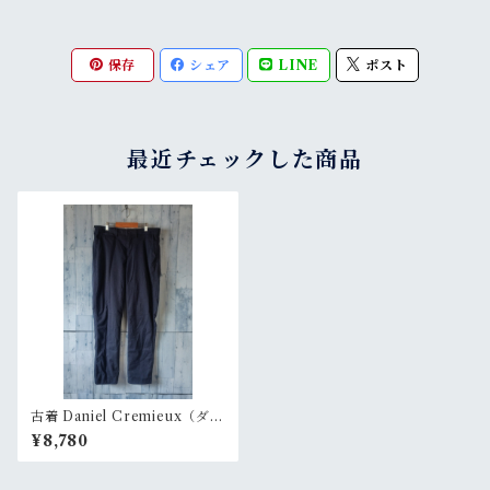
保存
シェア
LINE
ポスト
最近チェックした商品
古着 Daniel Cremieux（ダニ
エル・クレミュ）32✕32 Ran
¥8,780
kC