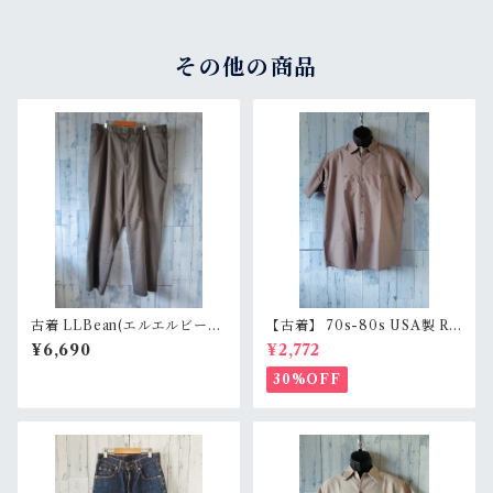
その他の商品
古着 LLBean(エルエルビー
【古着】 70s-80s USA製 RE
ン) チノ/スラックス サイズ42
D KAP 半袖 ワークシャツ L
¥6,690
¥2,772
グレー系 RankC
（身幅62cm） チャコール レ
ッドキャップ ヴィンテージ Ra
30%OFF
nkC