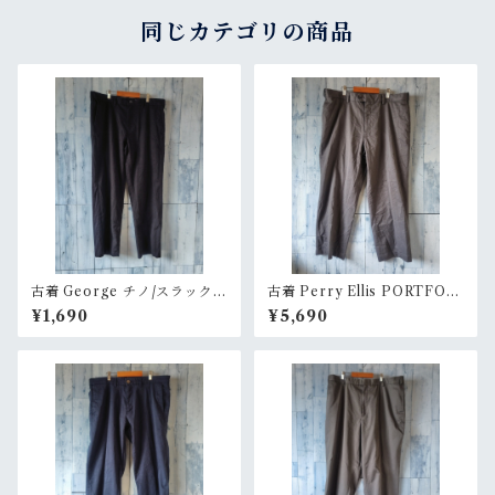
同じカテゴリの商品
古着 George チノ/スラックス
古着 Perry Ellis PORTFOLI
サイズ36×30 ブラック系 Ran
O サイズ36×29 グレー系 Ran
¥1,690
¥5,690
kB
kB