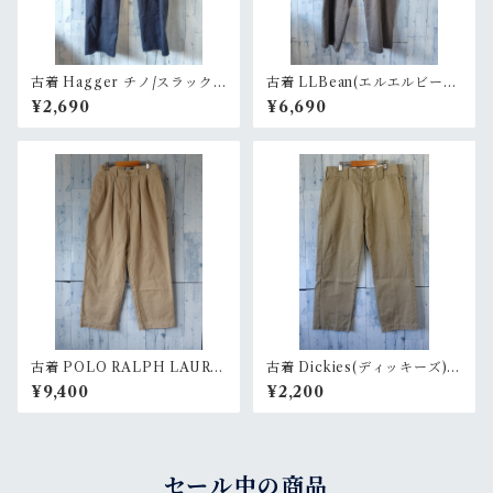
古着 Hagger チノ/スラック
古着 LLBean(エルエルビー
ス サイズ38×30 ネイビー系 R
ン) チノ/スラックス サイズ42
¥2,690
¥6,690
ankB
グレー系 RankC
古着 POLO RALPH LAURE
古着 Dickies(ディッキーズ) 8
N ワイド ツータックチノ size
74 ワークパンツ チノ サイズ3
¥9,400
¥2,200
28 RankB
2 ベージュ系 RankB
セール中の商品