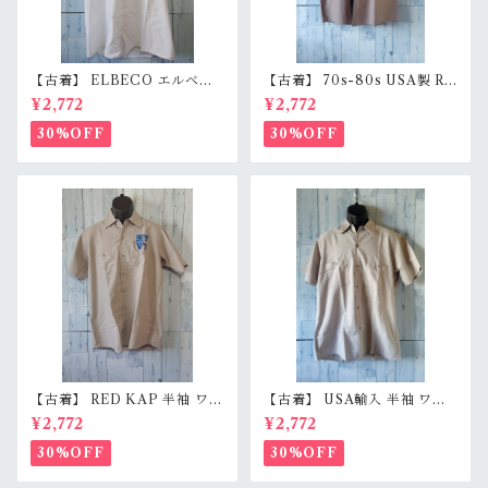
【古着】 ELBECO エルベコ
【古着】 70s-80s USA製 RE
半袖 ワークシャツ L（身幅63.
D KAP 半袖 ワークシャツ L
¥2,772
¥2,772
5cm） ホワイト 白 ビッグシ
（身幅62cm） チャコール レ
ルエット オーバーサイズ Ran
ッドキャップ ヴィンテージ Ra
30%OFF
30%OFF
kB
nkC
【古着】 RED KAP 半袖 ワー
【古着】 USA輸入 半袖 ワー
クシャツ M〜L相当（身幅55c
クシャツ L（身幅59.5cm）
¥2,772
¥2,772
m） 刺しゅう入り 企業ロゴ レ
ベージュグレー スナップボタ
ッドキャップ アジ感有 RankC
ン 薄手 アメカジ RankB
30%OFF
30%OFF