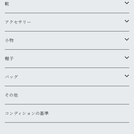
新品
新品
古着
古着
ダウンジャケット
Tシャツ・カットソー（半袖・袖無し）
ワークパンツ
古着
靴
新品
新品
古着
古着
新品
スタジアムジャンバー
Tシャツ・カットソー（長袖・７分）
ミリタリー・カーゴパンツ
スニーカー
アクセサリー
新品
新品
古着
古着
新品
新品
ワークジャケット
ポロシャツ
チノパン
ブーツ
ネックレス
小物
新品
古着
古着
古着
新品
古着
古着
コート
シャツ（半袖）
ショートパンツ
サンダル
ブレスレット
財布
帽子
新品
古着
新品
新品
古着
古着
古着
新品
新品
マウンテンパーカー
シャツ（長袖）
オーバーオール
長靴・レインシューズ
バングル・リストバンド
キーケース
キャップ
バッグ
新品
新品
新品
古着
古着
古着
古着
古着
その他
パーカー
その他
その他
ピアス
手袋
ハット
ショルダー
その他
新品
新品
新品
新品
古着
古着
古着
新品
新品
新品
ナイロンジャケット
スウェット
リング
ベルト
ニットキャップ・ビーニー
トート
コンディションの基準
新品
新品
古着
古着
古着
新品
新品
新品
古着
ジャージ
その他
マフラー
ハンチング・ベレー
ボストン