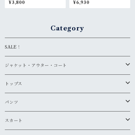
ンツ W28（実寸ウエスト78c
デニム アーミーアンパイアキ
¥3,800
¥6,930
m） ベージュ 膝上丈 Abercr
ャップ（新品 / Rank S）
ombie & Fitch コットン10
0% RankB
Category
SALE！
ジャケット・アウター・コート
デニムジャケット
トップス
古着
レザージャケット
ニット・セーター
パンツ
新品
古着
古着
ミリタリージャケット
カーディガン
デニム・ジーンズ
スカート