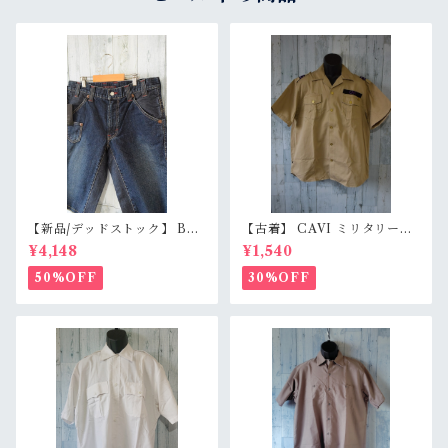
【新品/デッドストック】 BL
【古着】 CAVI ミリタリー風
UE WAY ブルーウェイ 日本製
半袖シャツ XL（身幅63cm）
¥4,148
¥1,540
デニムショートパンツ S/M/L
ベージュ 金ボタン 80s ロック
（M1431-50） 膝下丈 職人加
エポレット オーバーサイズ Ra
50%OFF
30%OFF
工 アメカジ RankS
nkB