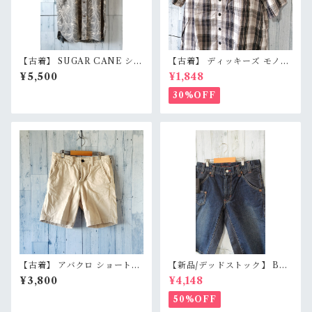
【古着】 SUGAR CANE シュ
【古着】 ディッキーズ モノト
ガーケーン 半袖 アロハシャツ
ーン チェックシャツ 半袖 メン
¥5,500
¥1,848
L グレー 総柄 アースカラー か
ズ XL グレー ブラック 黒 コ
りゆし コットン 東洋 RankB
ットン100% Dickies RankB
30%OFF
【古着】 アバクロ ショートパ
【新品/デッドストック】 BL
ンツ W28（実寸ウエスト78c
UE WAY ブルーウェイ 日本製
¥3,800
¥4,148
m） ベージュ 膝上丈 Abercr
デニムショートパンツ S/M/L
ombie & Fitch コットン10
（M1431-50） 膝下丈 職人加
50%OFF
0% RankB
工 アメカジ RankS