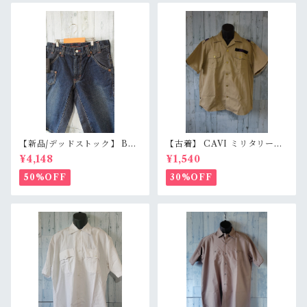
【新品/デッドストック】 BL
【古着】 CAVI ミリタリー風
UE WAY ブルーウェイ 日本製
半袖シャツ XL（身幅63cm）
¥4,148
¥1,540
デニムショートパンツ S/M/L
ベージュ 金ボタン 80s ロック
（M1431-50） 膝下丈 職人加
エポレット オーバーサイズ Ra
50%OFF
30%OFF
工 アメカジ RankS
nkB