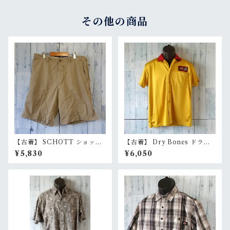
その他の商品
【古着】 SCHOTT ショット
【古着】 Dry Bones ドライ
チノ ショートパンツ W30
ボーンズ ボーリングシャツ 36
¥5,830
¥6,050
（実寸W32相当） ベージュ ハ
（メンズS/レディースM〜L相
ーフパンツ ショーツ 日本製 R
当） イエロー 黄色 ロカビリー
ankB
50s 日本製 RankB