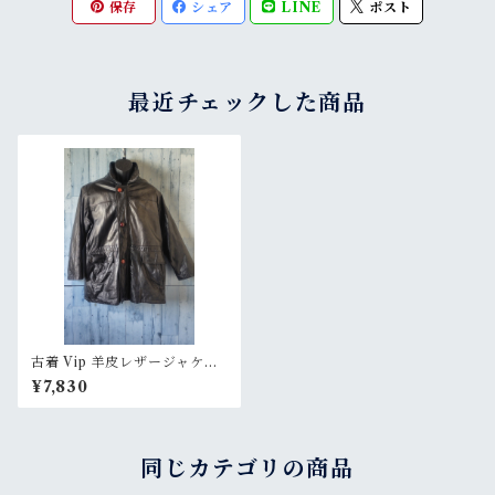
保存
シェア
LINE
ポスト
最近チェックした商品
古着 Vip 羊皮レザージャケッ
ト カーコート 革ジャン サイズ
¥7,830
Ｍ RankB
同じカテゴリの商品