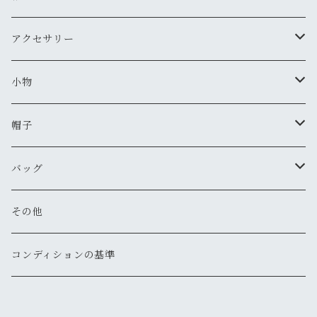
新品
新品
古着
古着
新品
スタジアムジャンバー
Tシャツ・カットソー（長袖・７分）
ミリタリー・カーゴパンツ
スニーカー
アクセサリー
新品
新品
古着
古着
新品
新品
ワークジャケット
ポロシャツ
チノパン
ブーツ
ネックレス
小物
新品
古着
古着
古着
新品
古着
古着
コート
シャツ（半袖）
ショートパンツ
サンダル
ブレスレット
財布
帽子
新品
古着
新品
新品
古着
古着
古着
新品
新品
マウンテンパーカー
シャツ（長袖）
オーバーオール
長靴・レインシューズ
バングル・リストバンド
キーケース
キャップ
バッグ
新品
新品
新品
古着
古着
古着
古着
古着
その他
パーカー
その他
その他
ピアス
手袋
ハット
ショルダー
その他
新品
新品
新品
新品
古着
古着
古着
新品
新品
新品
ナイロンジャケット
スウェット
リング
ベルト
ニットキャップ・ビーニー
トート
コンディションの基準
新品
新品
古着
古着
古着
新品
新品
新品
古着
ジャージ
その他
マフラー
ハンチング・ベレー
ボストン