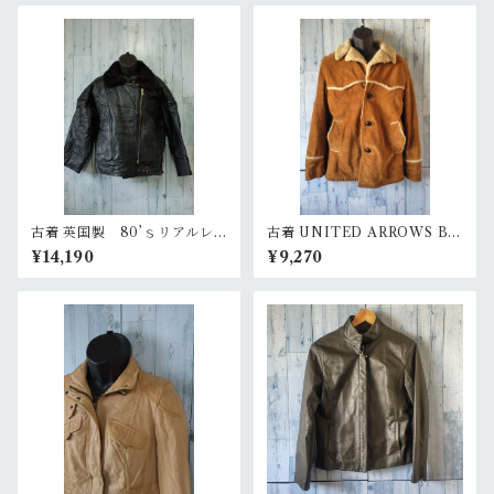
古着 英国製 80’ｓリアルレ
古着 UNITED ARROWS BL
ザーライダースジャケット R
UE LABEL スエード ランチ
¥14,190
¥9,270
ankC
ジャケット サイズM 裏ボア R
ankB