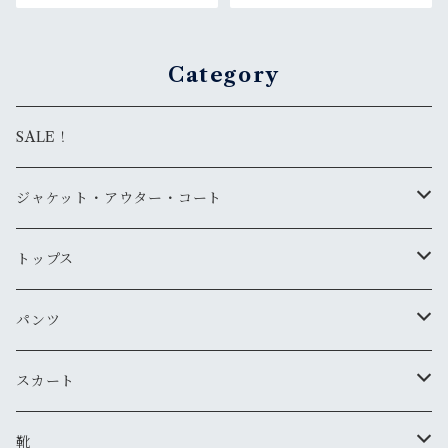
Category
SALE！
ジャケット・アウター・コート
デニムジャケット
トップス
古着
レザージャケット
ニット・セーター
パンツ
新品
古着
古着
ミリタリージャケット
カーディガン
デニム・ジーンズ
スカート
新品
新品
古着
古着
ダウンジャケット
Tシャツ・カットソー（半袖・袖無し）
ワークパンツ
古着
靴