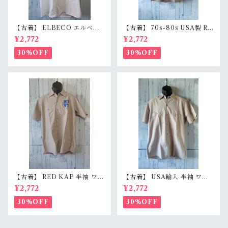
【古着】 ELBECO エルベコ
【古着】 70s-80s USA製 RE
半袖 ワークシャツ L（身幅63.
D KAP 半袖 ワークシャツ L
¥2,772
¥2,772
5cm） ホワイト 白 ビッグシ
（身幅62cm） チャコール レ
ルエット オーバーサイズ Ran
ッドキャップ ヴィンテージ Ra
30%OFF
30%OFF
kB
nkC
【古着】 RED KAP 半袖 ワー
【古着】 USA輸入 半袖 ワー
クシャツ M〜L相当（身幅55c
クシャツ L（身幅59.5cm）
¥2,772
¥2,772
m） 刺しゅう入り 企業ロゴ レ
ベージュグレー スナップボタ
ッドキャップ アジ感有 RankC
ン 薄手 アメカジ RankB
30%OFF
30%OFF