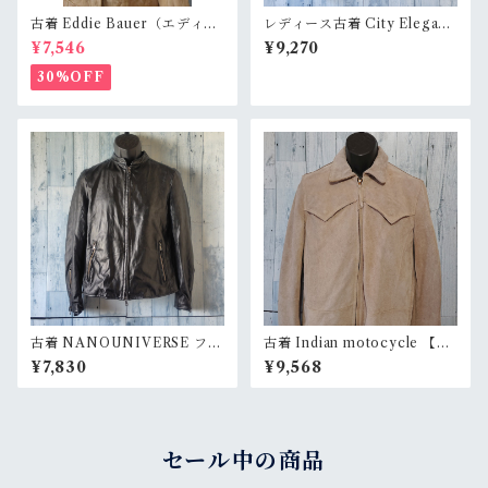
古着 Eddie Bauer（エディ・
レディース古着 City Eleganc
バウアー） レザージャケッ
e 牛革レザージャケット サイ
¥7,546
¥9,270
トサイズS RankC
ズF RankB
30%OFF
古着 NANOUNIVERSE フェ
古着 Indian motocycle 【イ
イクレザージャケット ライダ
ンディアンモトサイクル】ス
¥7,830
¥9,568
ースジャケット サイズS Rank
エードレザージャケットsizeL
B
RankB
セール中の商品